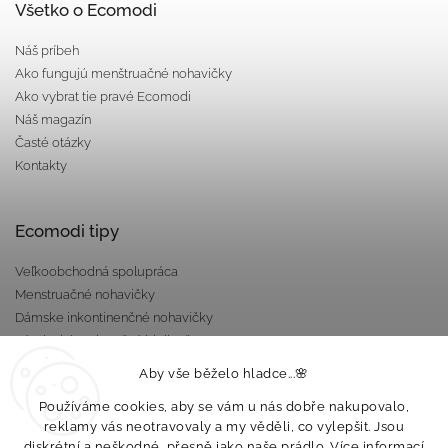
Všetko o Ecomodi
Náš príbeh
Ako fungujú menštruačné nohavičky
Ako vybrat tie pravé Ecomodi
Náš magazín
Časté otázky
Kontakty
Ecomodi tipy
Veľkoobchodná spolupráca
Menstruačné nohavičky
Dámske inkontinenčné nohavičky
Pánska inkontinenčná bielizeň
Darčekové poukazy
Aby vše běželo hladce...🌸
Nepriepustné taštičky
Používáme cookies, aby se vám u nás dobře nakupovalo,
reklamy vás neotravovaly a my věděli, co vylepšit. Jsou
diskrétní a neškodné, přesně jako naše prádlo. Více informací