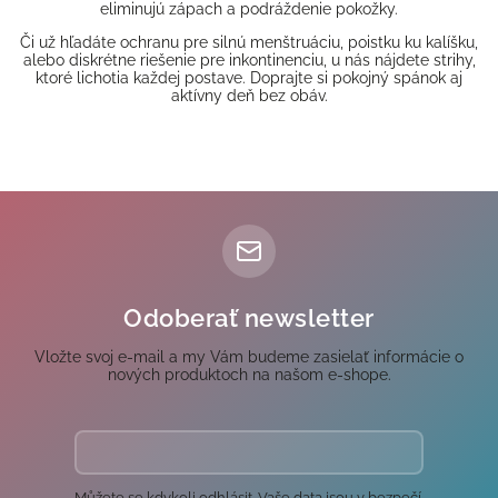
eliminujú zápach a podráždenie pokožky.
Či už hľadáte ochranu pre silnú menštruáciu, poistku ku kalíšku,
alebo diskrétne riešenie pre inkontinenciu, u nás nájdete strihy,
ktoré lichotia každej postave. Doprajte si pokojný spánok aj
aktívny deň bez obáv.
Odoberať newsletter
Vložte svoj e-mail a my Vám budeme zasielať informácie o
nových produktoch na našom e-shope.
Můžete se kdykoli odhlásit. Vaše data jsou v bezpečí.