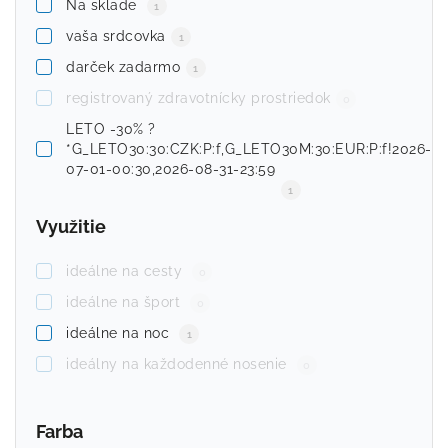
Na sklade
1
vaša srdcovka
1
darček zadarmo
1
registrovaný zdravotnícky prostriedok
0
LETO -30% ?
*G_LETO30:30:CZK:P:f,G_LETO30M:30:EUR:P:f!2026-
07-01-00:30,2026-08-31-23:59
1
Využitie
ideálne na cesty
0
ideálne na šport
0
ideálne na noc
1
ideálny na každodenné nosenie
0
Farba