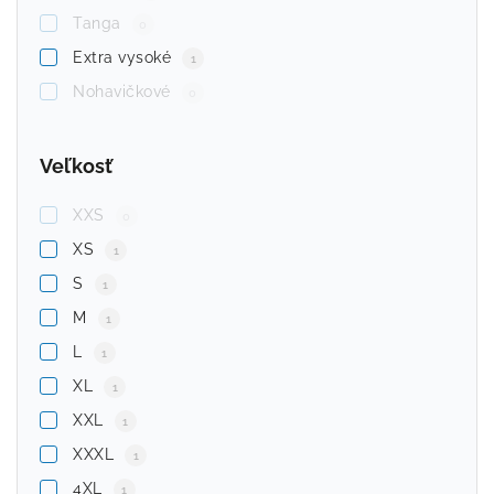
Tanga
0
Extra vysoké
1
Nohavičkové
0
Veľkosť
XXS
0
XS
1
S
1
M
1
L
1
XL
1
XXL
1
XXXL
1
4XL
1