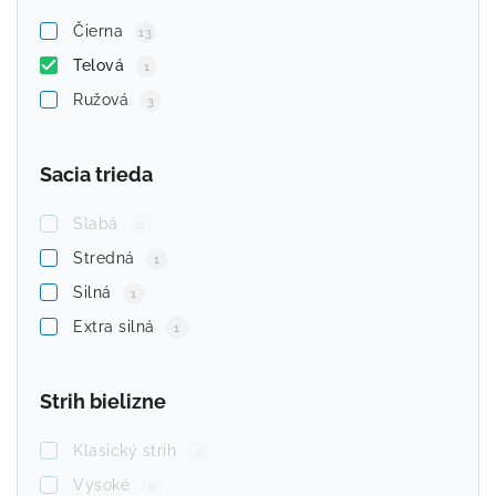
Čierna
13
Telová
1
Ružová
3
Sacia trieda
Slabá
0
Stredná
1
Silná
1
Extra silná
1
Strih bielizne
Klasický strih
0
Vysoké
0