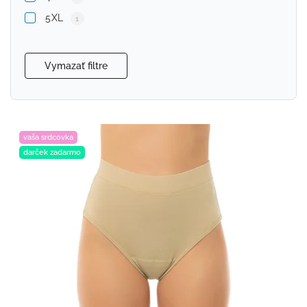
5XL
1
Vymazať filtre
vaša srdcovka
darček zadarmo