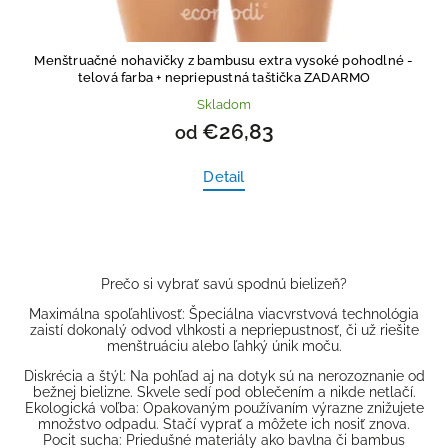
Menštruačné nohavičky z bambusu extra vysoké pohodlné -
telová farba
+ nepriepustná taštička ZADARMO
Skladom
€26,83
od
Detail
Prečo si vybrať savú spodnú bielizeň?
Maximálna spoľahlivosť: Špeciálna viacvrstvová technológia
zaistí dokonalý odvod vlhkosti a nepriepustnosť, či už riešite
menštruáciu alebo ľahký únik moču.
Diskrécia a štýl: Na pohľad aj na dotyk sú na nerozoznanie od
bežnej bielizne. Skvele sedí pod oblečením a nikde netlačí.
Ekologická voľba: Opakovaným používaním výrazne znižujete
množstvo odpadu. Stačí vyprať a môžete ich nosiť znova.
Pocit sucha: Priedušné materiály ako bavlna či bambus