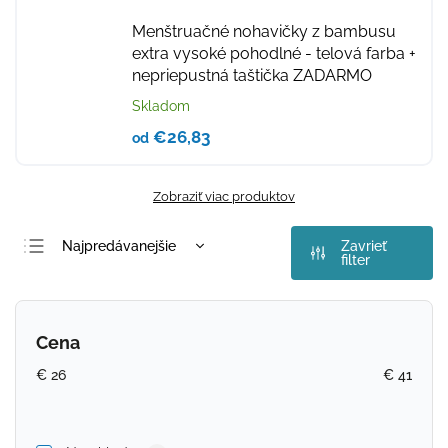
Menštruačné nohavičky z bambusu
extra vysoké pohodlné - telová farba
+
nepriepustná taštička ZADARMO
Skladom
€26,83
od
Zobraziť viac produktov
Najpredávanejšie
Zavrieť
filter
Najlacnejšie
Najdrahšie
Cena
Abecedne
€
26
€
41