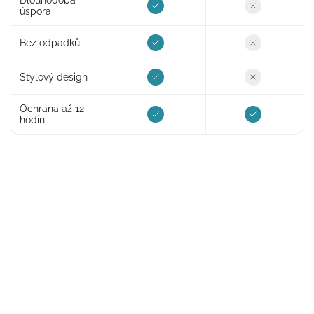
úspora
Bez odpadků
Stylový design
Ochrana až 12
hodin
Ecomodi v číslech
Důvěřujte nám společně s tisíci žen po celé republice
10 000+
Spokojených zákaznic
Již nám důvěřuje