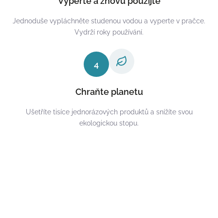
Vyperte a znovu použijte
Jednoduše vypláchněte studenou vodou a vyperte v pračce.
Vydrží roky používání.
4
Chraňte planetu
Ušetříte tisíce jednorázových produktů a snížíte svou
ekologickou stopu.
Připravte se na bezstarostnou
menstruaci
Vyzkoušejte Ecomodi ještě dnes a přidejte se k tisícům
spokojených zákaznic