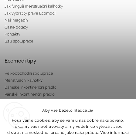
Jak fungují menstruační kalhotky
Jak vybrat ty pravé Ecomodi
Náš magazín
Časté dotazy
Kontakty
B2B spolupráce
Ecomodi tipy
Velkoobchodní spolupráce
Menstruační kalhotky
Dámské inkontinenční prádlo
Pánské inkontinenční prádlo
Dárkové poukazy
Nepropustné taštičky
Aby vše běželo hladce...🌸
Používáme cookies, aby se vám u nás dobře nakupovalo,
reklamy vás neotravovaly a my věděli, co vylepšit. Jsou
diskrétní a neškodné, přesně jako naše prádlo. Více informací