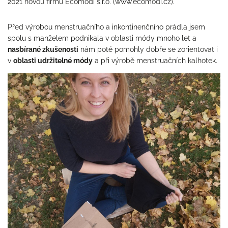
2021 novou firmu Ecomodi s.r.o. (www.ecomodi.cz).
Před výrobou menstruačního a inkontinenčního prádla jsem
spolu s manželem podnikala v oblasti módy mnoho let a
nasbírané zkušenosti
nám poté pomohly dobře se zorientovat i
v
oblasti udržitelné módy
a při výrobě menstruačních kalhotek.