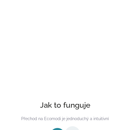
2–3 roky
Životnost produktu
Při správné péči
95 %
Zákaznic
Doporučuje přátelům
12 hodin
Ochrana
Bez starostí
Jak to funguje
Přechod na Ecomodi je jednoduchý a intuitivní