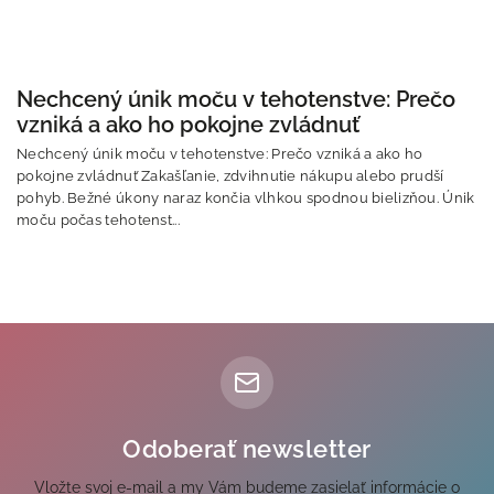
Nechcený únik moču v tehotenstve: Prečo
vzniká a ako ho pokojne zvládnuť
Nechcený únik moču v tehotenstve: Prečo vzniká a ako ho
pokojne zvládnuť Zakašľanie, zdvihnutie nákupu alebo prudší
pohyb. Bežné úkony naraz končia vlhkou spodnou bielizňou. Únik
moču počas tehotenst...
Odoberať newsletter
Vložte svoj e-mail a my Vám budeme zasielať informácie o