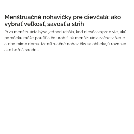
Menštruačné nohavičky pre dievčatá: ako
vybrať veľkosť, savosť a strih
Prvá menštruácia býva jednoduchšia, keď dievča vopred vie, akú
pomôcku môže použiť a čo urobiť, ak menštruácia začne v škole
alebo mimo domu. Menštruačné nohavičky sa obliekajú rovnako
ako bežná spodn...