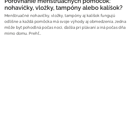
Porovnanie menštruačných pomôcok:
nohavičky, vložky, tampóny alebo kalíšok?
Menštruačné nohavičky, vložky, tampóny aj kalíšok fungujú
odlišne a každá pomôcka má svoje výhody aj obmedzenia. Jedna
môže byť pohodlná počas noci, ďalšia pri plávaní a iná počas dňa
mimo domu. Prehľ...