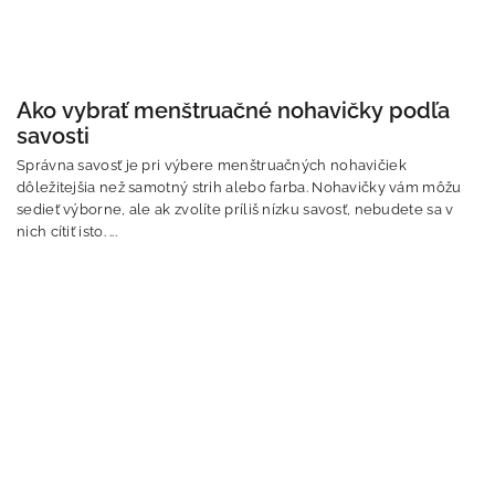
Ako vybrať menštruačné nohavičky podľa
savosti
Správna savosť je pri výbere menštruačných nohavičiek
dôležitejšia než samotný strih alebo farba. Nohavičky vám môžu
sedieť výborne, ale ak zvolíte príliš nízku savosť, nebudete sa v
nich cítiť isto. ...