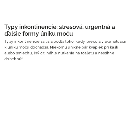
Typy inkontinencie: stresová, urgentná a
ďalšie formy úniku moču
Typy inkontinencie sa líšia podľa toho, kedy, prečo a v akej situácii
k úniku moču dochádza. Niekomu unikne pár kvapiek pri kašli
alebo smiechu, iný cíti náhle nutkanie na toaletu a nestihne
dobehnúť ...