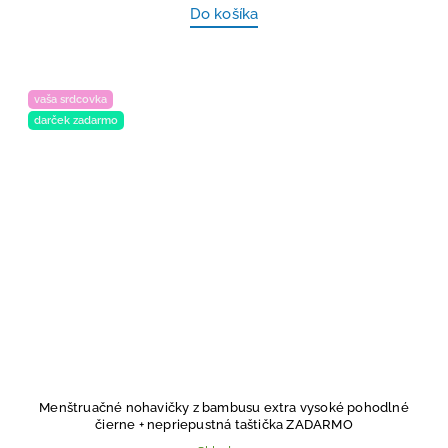
Do košíka
vaša srdcovka
darček zadarmo
Menštruačné nohavičky z bambusu extra vysoké pohodlné
čierne
+ nepriepustná taštička ZADARMO