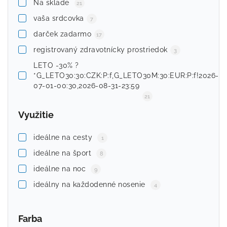
Na sklade
21
vaša srdcovka
7
darček zadarmo
17
registrovaný zdravotnícky prostriedok
3
LETO -30% ?
*G_LETO30:30:CZK:P:f,G_LETO30M:30:EUR:P:f!2026-
07-01-00:30,2026-08-31-23:59
21
Využitie
ideálne na cesty
1
ideálne na šport
8
ideálne na noc
9
ideálny na každodenné nosenie
4
Farba