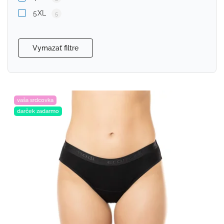
5XL
5
Vymazať filtre
vaša srdcovka
darček zadarmo