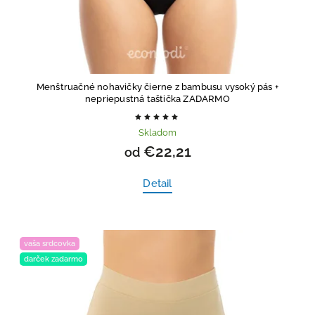
Menštruačné nohavičky čierne z bambusu vysoký pás
+
nepriepustná taštička ZADARMO
Skladom
€22,21
od
Detail
vaša srdcovka
darček zadarmo