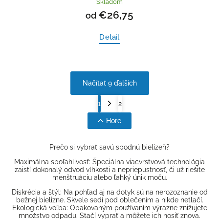
Skladom
€26,75
od
Detail
Načítať 9 ďalších
1
2
Hore
Prečo si vybrať savú spodnú bielizeň?
Maximálna spoľahlivosť: Špeciálna viacvrstvová technológia
zaistí dokonalý odvod vlhkosti a nepriepustnosť, či už riešite
menštruáciu alebo ľahký únik moču.
Diskrécia a štýl: Na pohľad aj na dotyk sú na nerozoznanie od
bežnej bielizne. Skvele sedí pod oblečením a nikde netlačí.
Ekologická voľba: Opakovaným používaním výrazne znižujete
množstvo odpadu. Stačí vyprať a môžete ich nosiť znova.