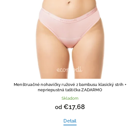
Menštruačné nohavičky ružové z bambusu klasický strih
+
nepriepustná taštička ZADARMO
Skladom
€17,68
od
Detail