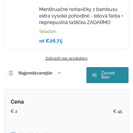
Menštruačné nohavičky z bambusu
extra vysoké pohodlné - telová farba
+
nepriepustná taštička ZADARMO
Skladom
€26,75
od
Zobraziť viac produktov
Najpredávanejšie
Zavrieť
filter
Najlacnejšie
Najdrahšie
Cena
Abecedne
€
2
€
45