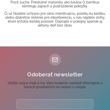
Pocit sucha: Priedušné materiály ako bavlna či bambus
eliminujú zápach a podráždenie pokožky.
Či už hľadáte ochranu pre silnú menštruáciu, poistku ku kalíšku,
alebo diskrétne riešenie pre inkontinenciu, u nás nájdete strihy,
ktoré lichotia každej postave. Doprajte si pokojný spánok aj
aktívny deň bez obáv.
Odoberať newsletter
Vložte svoj e-mail a my Vám budeme zasielať informácie o
nových produktoch na našom e-shope.