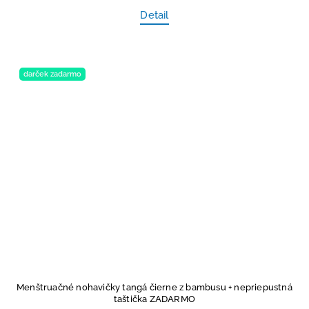
Detail
darček zadarmo
Menštruačné nohavičky tangá čierne z bambusu
+ nepriepustná
taštička ZADARMO