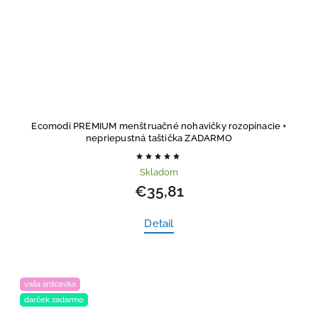
Ecomodi PREMIUM menštruačné nohavičky rozopínacie
+
nepriepustná taštička ZADARMO
Skladom
€35,81
Detail
vaša srdcovka
darček zadarmo