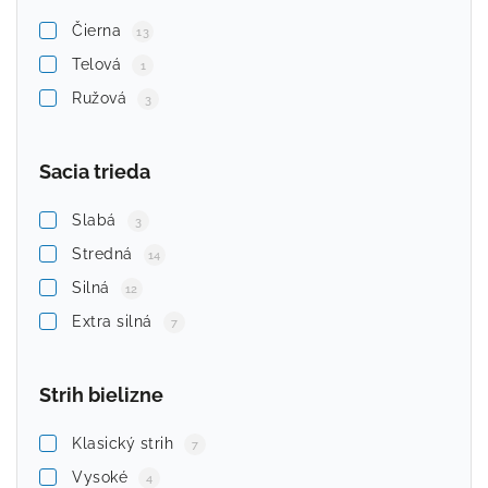
Čierna
13
Telová
1
Ružová
3
Sacia trieda
Slabá
3
Stredná
14
Silná
12
Extra silná
7
Strih bielizne
Klasický strih
7
Vysoké
4