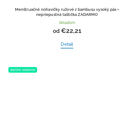
Menštruačné nohavičky ružové z bambusu vysoký pás
+
nepriepustná taštička ZADARMO
Skladom
€22,21
od
Detail
darček zadarmo