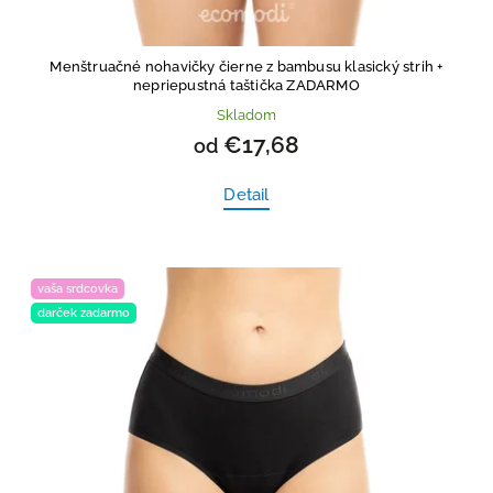
Menštruačné nohavičky čierne z bambusu klasický strih
+
nepriepustná taštička ZADARMO
Skladom
€17,68
od
Detail
vaša srdcovka
darček zadarmo