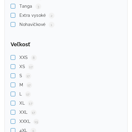
Tanga
3
Extra vysoké
2
Nohavičkové
1
Veľkosť
XXS
8
XS
17
S
17
M
17
L
17
XL
17
XXL
17
XXXL
15
4XL
5