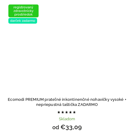
registrovaný
zdravotnícky
prostriedok
darček zadarmo
Ecomodi PREMIUM prateľné inkontinenčné nohavičky vysoké
+
nepriepustná taštička ZADARMO
Skladom
€33,09
od