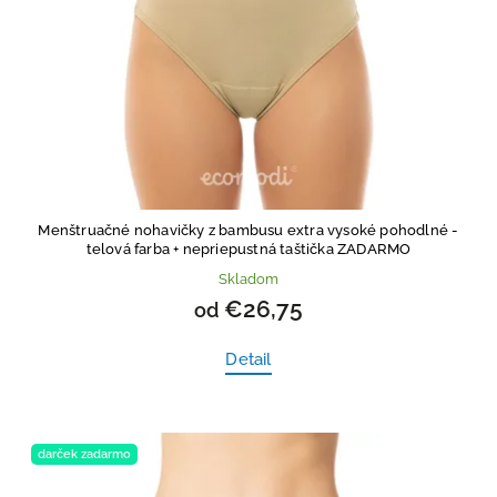
Menštruačné nohavičky z bambusu extra vysoké pohodlné -
telová farba
+ nepriepustná taštička ZADARMO
Skladom
€26,75
od
Detail
darček zadarmo