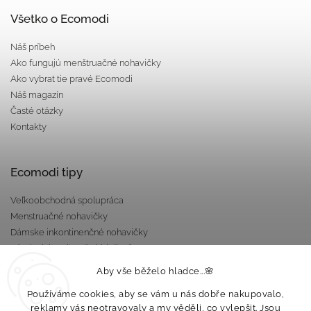
Všetko o Ecomodi
Náš príbeh
Ako fungujú menštruačné nohavičky
Ako vybrat tie pravé Ecomodi
Náš magazín
Časté otázky
Kontakty
Ecomodi tipy
Veľkoobchodná spolupráca
Menstruačné nohavičky
Dámske inkontinenčné nohavičky
Pánska inkontinenčná bielizeň
Darčekové poukazy
Aby vše běželo hladce...🌸
Nepriepustné taštičky
Používáme cookies, aby se vám u nás dobře nakupovalo,
reklamy vás neotravovaly a my věděli, co vylepšit. Jsou