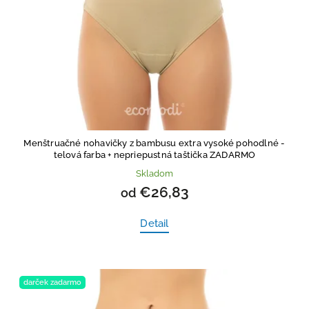
Menštruačné nohavičky z bambusu extra vysoké pohodlné -
telová farba
+ nepriepustná taštička ZADARMO
Skladom
€26,83
od
Detail
darček zadarmo