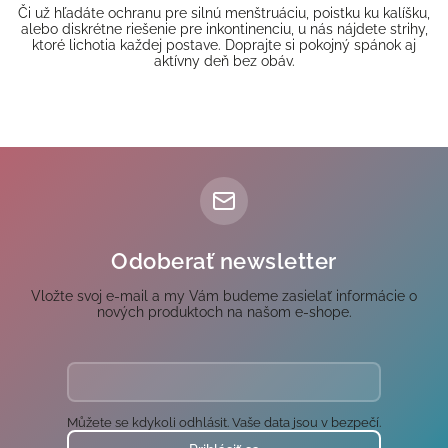
Či už hľadáte ochranu pre silnú menštruáciu, poistku ku kalíšku,
alebo diskrétne riešenie pre inkontinenciu, u nás nájdete strihy,
ktoré lichotia každej postave. Doprajte si pokojný spánok aj
aktívny deň bez obáv.
Odoberať newsletter
Vložte svoj e-mail a my Vám budeme zasielať informácie o
nových produktoch na našom e-shope.
Můžete se kdykoli odhlásit. Vaše data jsou v bezpečí.