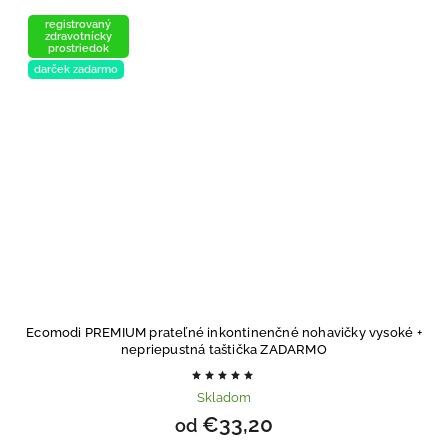
registrovaný
zdravotnícky
prostriedok
darček zadarmo
Ecomodi PREMIUM prateľné inkontinenčné nohavičky vysoké
+
nepriepustná taštička ZADARMO
Skladom
€33,20
od