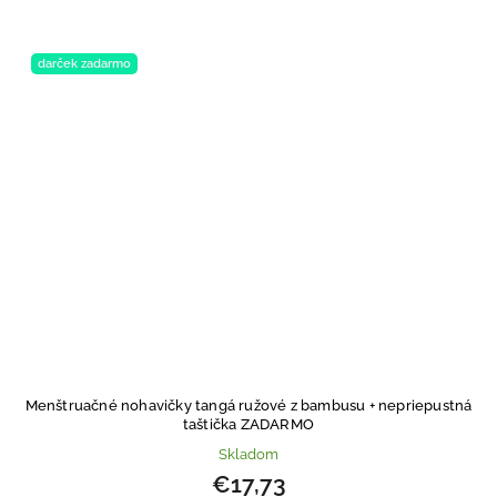
darček zadarmo
Menštruačné nohavičky tangá ružové z bambusu
+ nepriepustná
taštička ZADARMO
Skladom
€17,73