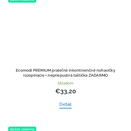
Ecomodi PREMIUM prateľné inkontinenčné nohavičky
rozopínacie
+ nepriepustná taštička ZADARMO
Skladom
€33,20
Detail
darček zadarmo