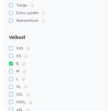
Tanga
3
Extra vysoké
2
Nohavičkové
1
Veľkosť
XXS
8
XS
17
S
17
M
17
L
17
XL
17
XXL
17
XXXL
15
4XL
5