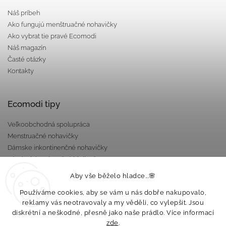
Náš príbeh
Ako fungujú menštruačné nohavičky
Ako vybrat tie pravé Ecomodi
Náš magazín
Časté otázky
Kontakty
Ecomodi tipy
Veľkoobchodná spolupráca
Menstruačné nohavičky
Dámske inkontinenčné nohavičky
Pánska inkontinenčná bielizeň
Darčekové poukazy
Aby vše běželo hladce...🌸
Nepriepustné taštičky
Používáme cookies, aby se vám u nás dobře nakupovalo,
reklamy vás neotravovaly a my věděli, co vylepšit. Jsou
diskrétní a neškodné, přesně jako naše prádlo. Více informací
zde
.