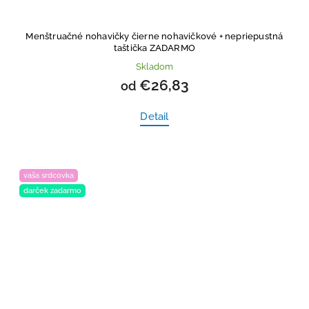
Menštruačné nohavičky čierne nohavičkové
+ nepriepustná
taštička ZADARMO
Skladom
€26,83
od
Detail
vaša srdcovka
darček zadarmo