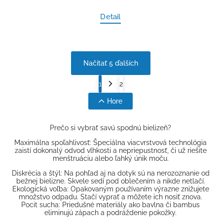
Detail
Načítať 5 ďalších
1
2
Hore
Prečo si vybrať savú spodnú bielizeň?
Maximálna spoľahlivosť: Špeciálna viacvrstvová technológia
zaistí dokonalý odvod vlhkosti a nepriepustnosť, či už riešite
menštruáciu alebo ľahký únik moču.
Diskrécia a štýl: Na pohľad aj na dotyk sú na nerozoznanie od
bežnej bielizne. Skvele sedí pod oblečením a nikde netlačí.
Ekologická voľba: Opakovaným používaním výrazne znižujete
množstvo odpadu. Stačí vyprať a môžete ich nosiť znova.
Pocit sucha: Priedušné materiály ako bavlna či bambus
eliminujú zápach a podráždenie pokožky.