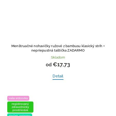
Menštruačné nohavičky ružové z bambusu klasický strih
+
nepriepustná taštička ZADARMO
Skladom
€17,73
od
Detail
vaša srdcovka
registrovaný
zdravotnícky
prostriedok
darček zadarmo