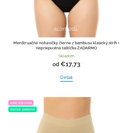
Menštruačné nohavičky čierne z bambusu klasický strih
+
nepriepustná taštička ZADARMO
Skladom
€17,73
od
Detail
vaša srdcovka
darček zadarmo