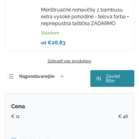
Menštruačné nohavičky z bambusu
extra vysoké pohodlné - telová farba
+
nepriepustná taštička ZADARMO
Skladom
€26,83
od
Zobraziť viac produktov
Najpredávanejšie
Zavrieť
filter
Najlacnejšie
Najdrahšie
Cena
Abecedne
€
11
€
46