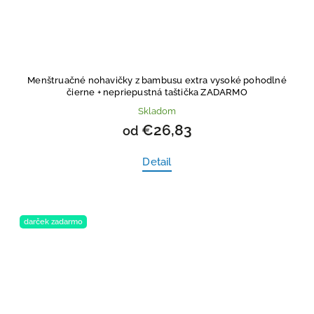
Menštruačné nohavičky z bambusu extra vysoké pohodlné
čierne
+ nepriepustná taštička ZADARMO
Skladom
€26,83
od
Detail
darček zadarmo