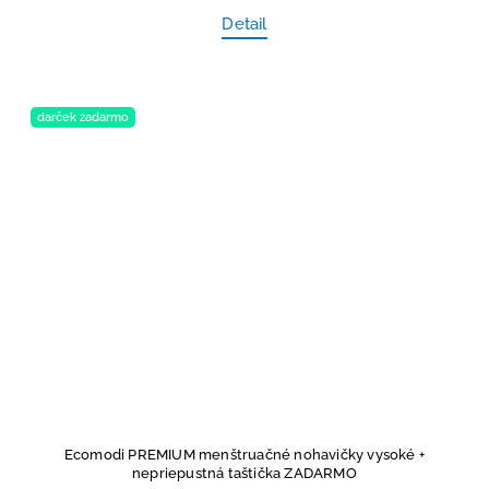
Detail
darček zadarmo
Ecomodi PREMIUM menštruačné nohavičky vysoké
+
nepriepustná taštička ZADARMO