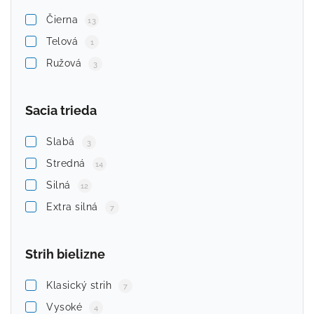
Čierna
13
Telová
1
Ružová
3
Sacia trieda
Slabá
3
Stredná
14
Silná
12
Extra silná
7
Strih bielizne
Klasický strih
7
Vysoké
4