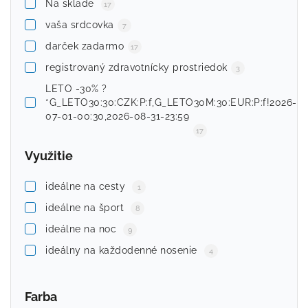
Na sklade
17
vaša srdcovka
7
darček zadarmo
17
registrovaný zdravotnícky prostriedok
3
LETO -30% ?
*G_LETO30:30:CZK:P:f,G_LETO30M:30:EUR:P:f!2026-
07-01-00:30,2026-08-31-23:59
17
Využitie
ideálne na cesty
1
ideálne na šport
8
ideálne na noc
9
ideálny na každodenné nosenie
4
Farba