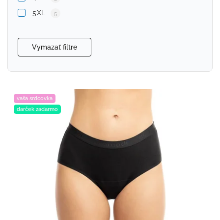
5XL
5
Vymazať filtre
vaša srdcovka
darček zadarmo