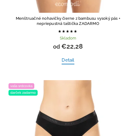
Menštruačné nohavičky čierne z bambusu vysoký pás
+
nepriepustná taštička ZADARMO
Skladom
€22,28
od
Detail
vaša srdcovka
darček zadarmo