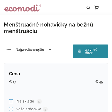
Menštruačné nohavičky na bežnú
menštruáciu
Najpredávanejšie
Zavrieť
filter
Najlacnejšie
Najdrahšie
Cena
Abecedne
€
17
€
45
Na sklade
12
vaša srdcovka
5