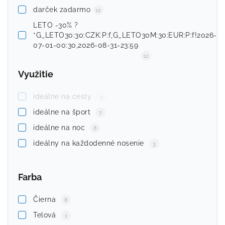
darček zadarmo
12
LETO -30% ?
*G_LETO30:30:CZK:P:f,G_LETO30M:30:EUR:P:f!2026-
07-01-00:30,2026-08-31-23:59
12
Využitie
ideálne na cesty
0
ideálne na šport
7
ideálne na noc
8
ideálny na každodenné nosenie
3
Farba
Čierna
8
Telová
1