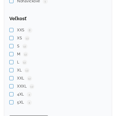
Nohavičkové
1
Veľkosť
XXS
8
XS
12
S
12
M
12
L
12
XL
12
XXL
12
XXXL
12
4XL
4
5XL
4