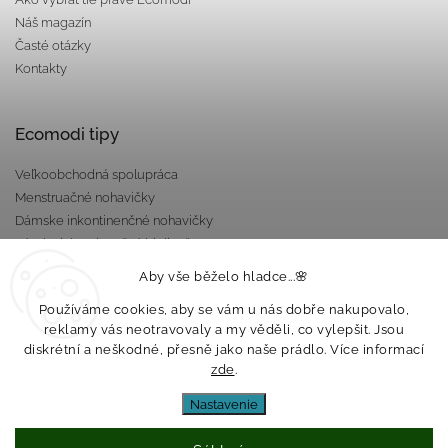
Náš magazín
Časté otázky
Kontakty
Ecomodi tipy
Veľkoobchodná spolupráca
Menstruačné nohavičky
Dámske inkontinenčné nohavičky
Pánska inkontinenčná bielizeň
Darčekové poukazy
Aby vše běželo hladce...🌸
Nepriepustné taštičky
Používáme cookies, aby se vám u nás dobře nakupovalo,
reklamy vás neotravovaly a my věděli, co vylepšit. Jsou
diskrétní a neškodné, přesně jako naše prádlo. Více informací
zde
.
Nastavenie