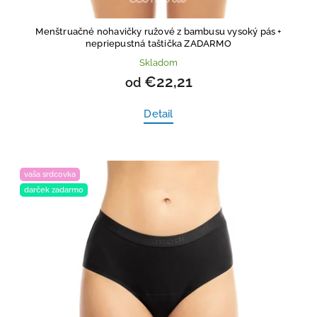
Menštruačné nohavičky ružové z bambusu vysoký pás
+
nepriepustná taštička ZADARMO
Skladom
€22,21
od
Detail
vaša srdcovka
darček zadarmo