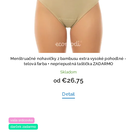
Menštruačné nohavičky z bambusu extra vysoké pohodlné -
telová farba
+ nepriepustná taštička ZADARMO
Skladom
€26,75
od
Detail
vaša srdcovka
darček zadarmo