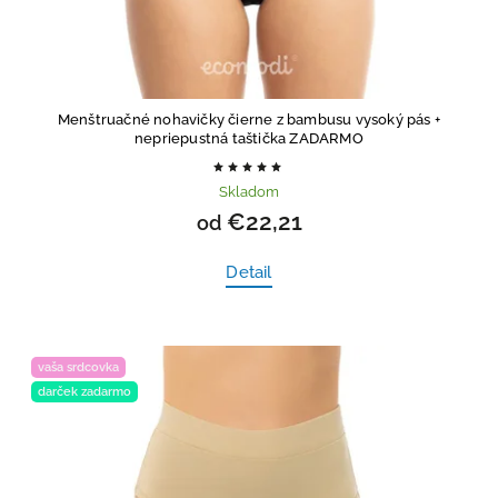
Menštruačné nohavičky čierne z bambusu vysoký pás
+
nepriepustná taštička ZADARMO
Skladom
€22,21
od
Detail
vaša srdcovka
darček zadarmo