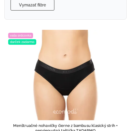
Vymazať filtre
vaša srdcovka
darček zadarmo
Menštruačné nohavičky čierne z bambusu klasický strih
+
nepriepustná taštička ZADARMO