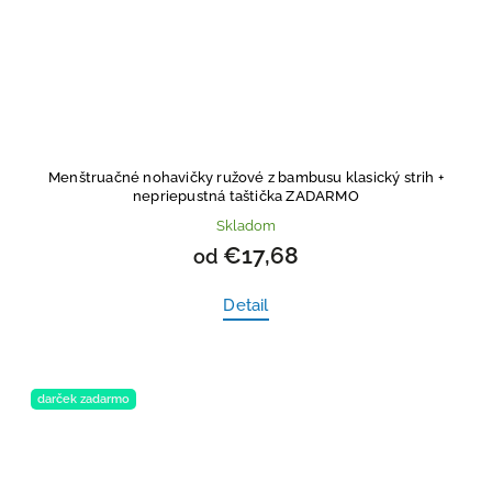
Menštruačné nohavičky ružové z bambusu klasický strih
+
nepriepustná taštička ZADARMO
Skladom
€17,68
od
Detail
darček zadarmo