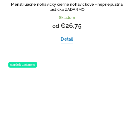
Menštruačné nohavičky čierne nohavičkové
+ nepriepustná
taštička ZADARMO
Skladom
€26,75
od
Detail
darček zadarmo