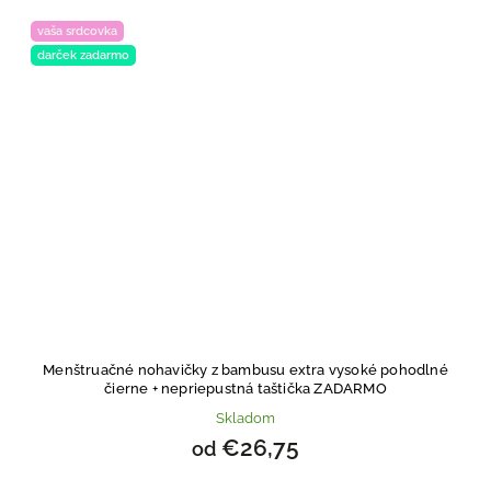
vaša srdcovka
darček zadarmo
Menštruačné nohavičky z bambusu extra vysoké pohodlné
čierne
+ nepriepustná taštička ZADARMO
Skladom
€26,75
od