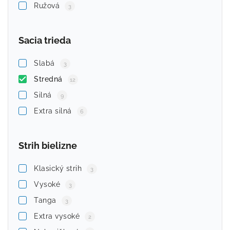
Ružová
3
Sacia trieda
Slabá
3
Stredná
12
Silná
9
Extra silná
6
Strih bielizne
Klasický strih
3
Vysoké
3
Tanga
3
Extra vysoké
2