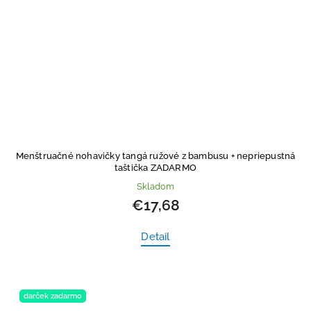
Menštruačné nohavičky tangá ružové z bambusu
+ nepriepustná
taštička ZADARMO
Skladom
€17,68
Detail
darček zadarmo