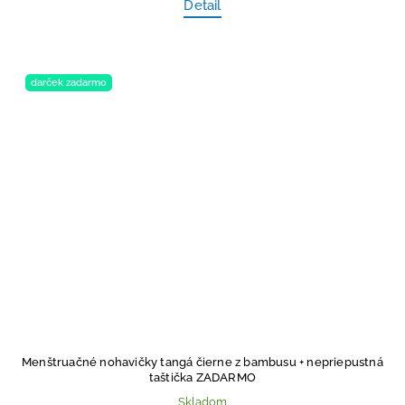
Detail
darček zadarmo
Menštruačné nohavičky tangá čierne z bambusu
+ nepriepustná
taštička ZADARMO
Skladom