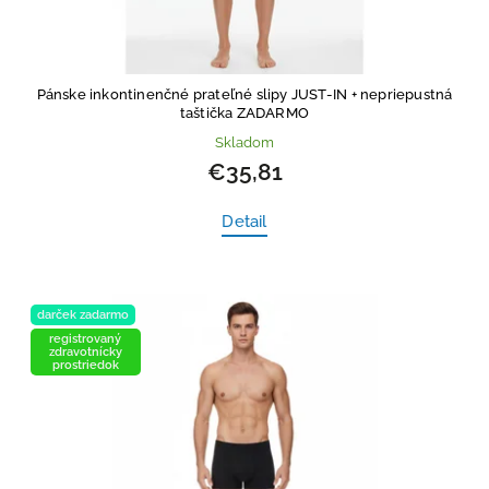
Pánske inkontinenčné prateľné slipy JUST-IN
+ nepriepustná
taštička ZADARMO
Skladom
€35,81
Detail
darček zadarmo
registrovaný
zdravotnícky
prostriedok