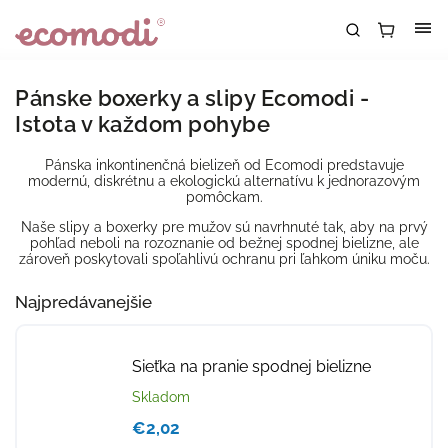
Pánske boxerky a slipy Ecomodi -
Istota v každom pohybe
Pánska inkontinenčná bielizeň od Ecomodi predstavuje
modernú, diskrétnu a ekologickú alternatívu k jednorazovým
pomôckam.
Naše slipy a boxerky pre mužov sú navrhnuté tak, aby na prvý
pohľad neboli na rozoznanie od bežnej spodnej bielizne, ale
zároveň poskytovali spoľahlivú ochranu pri ľahkom úniku moču.
Najpredávanejšie
Sieťka na pranie spodnej bielizne
Skladom
€2,02