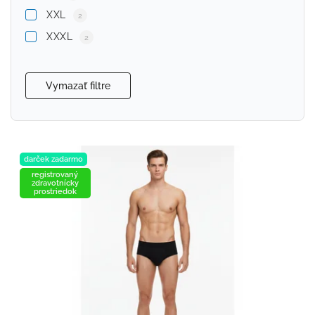
XXL
2
XXXL
2
Vymazať filtre
darček zadarmo
registrovaný
zdravotnícky
prostriedok