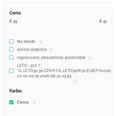
Najdrahšie
Cena
Abecedne
€
35
€
41
Na sklade
2
darček zadarmo
2
registrovaný zdravotnícky prostriedok
2
LETO -30% ?
*G_LETO30:30:CZK:P:f,G_LETO30M:30:EUR:P:f!2026-
07-01-00:30,2026-08-31-23:59
2
Farba
Čierna
2