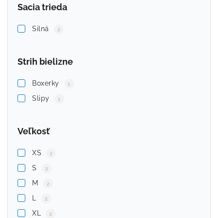
Sacia trieda
Silná
2
Strih bielizne
Boxerky
1
Slipy
1
Veľkosť
XS
2
S
2
M
2
L
2
XL
2