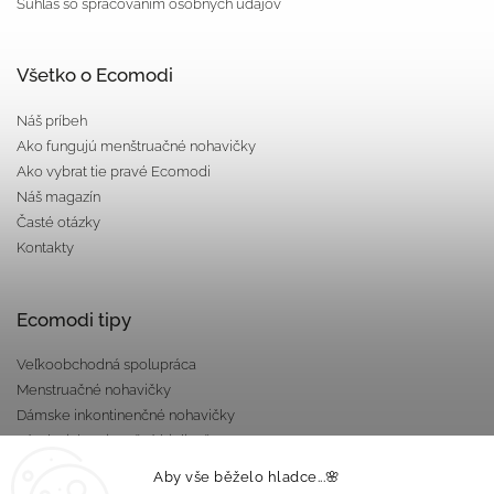
Súhlas so spracovaním osobných údajov
Všetko o Ecomodi
Náš príbeh
Ako fungujú menštruačné nohavičky
Ako vybrat tie pravé Ecomodi
Náš magazín
Časté otázky
Kontakty
Ecomodi tipy
Veľkoobchodná spolupráca
Menstruačné nohavičky
Dámske inkontinenčné nohavičky
Pánska inkontinenčná bielizeň
Darčekové poukazy
Aby vše běželo hladce...🌸
Nepriepustné taštičky