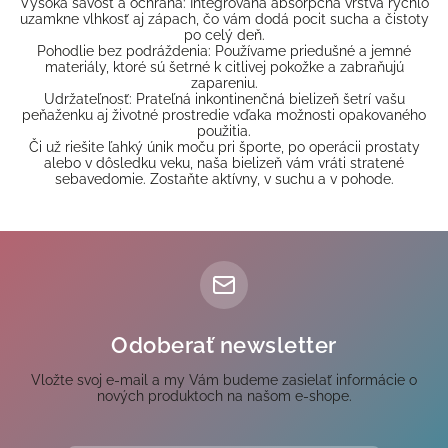
Vysoká savosť a ochrana: Integrovaná absorpčná vrstva rýchlo
uzamkne vlhkosť aj zápach, čo vám dodá pocit sucha a čistoty
po celý deň.
Pohodlie bez podráždenia: Používame priedušné a jemné
materiály, ktoré sú šetrné k citlivej pokožke a zabraňujú
zapareniu.
Udržateľnosť: Prateľná inkontinenčná bielizeň šetrí vašu
peňaženku aj životné prostredie vďaka možnosti opakovaného
použitia.
Či už riešite ľahký únik moču pri športe, po operácii prostaty
alebo v dôsledku veku, naša bielizeň vám vráti stratené
sebavedomie. Zostaňte aktívny, v suchu a v pohode.
Odoberať newsletter
Vložte svoj e-mail a my Vám budeme zasielať informácie o
nových produktoch na našom e-shope.