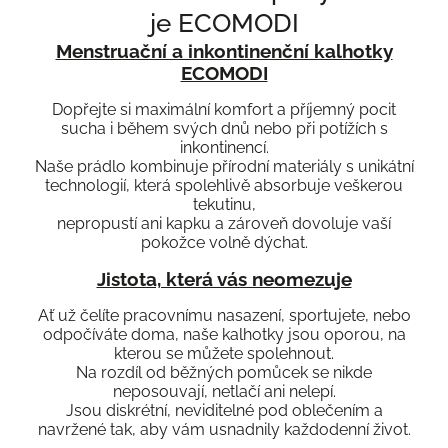
je ECOMODI
Menstruační a inkontinenční kalhotky
ECOMODI
Dopřejte si maximální komfort a příjemný pocit
sucha i během svých dnů nebo při potížích s
inkontinencí.
Naše prádlo kombinuje přírodní materiály s unikátní
technologií, která spolehlivě absorbuje veškerou
tekutinu,
nepropustí ani kapku a zároveň dovoluje vaší
pokožce volně dýchat.
Jistota, která vás neomezuje
Ať už čelíte pracovnímu nasazení, sportujete, nebo
odpočíváte doma, naše kalhotky jsou oporou, na
kterou se můžete spolehnout.
Na rozdíl od běžných pomůcek se nikde
neposouvají, netlačí ani nelepí.
Jsou diskrétní, neviditelné pod oblečením a
navržené tak, aby vám usnadnily každodenní život.