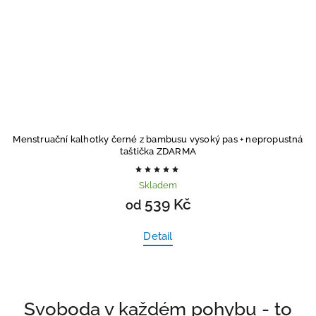
Menstruační kalhotky černé z bambusu vysoký pas
+ nepropustná
Mens
taštička ZDARMA
Skladem
539 Kč
od
Detail
Svoboda v každém pohybu - to