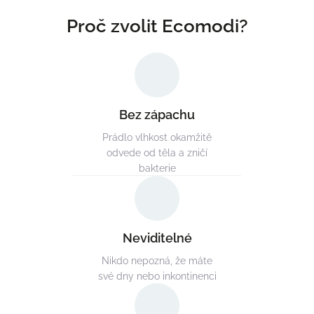
Bez zápachu
Prádlo vlhkost okamžitě
odvede od těla a zničí
bakterie
Neviditelné
Nikdo nepozná, že máte
své dny nebo inkontinenci