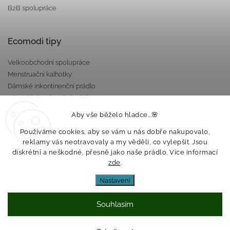
B2B spolupráce
Ecomodi tipy
Velkoobchodní spolupráce
Menstruační kalhotky
Dámské inkontinenční prádlo
Pánské inkontinenční prádlo
Dárkové poukazy
Aby vše běželo hladce...🌸
Nepropustné taštičky
Používáme cookies, aby se vám u nás dobře nakupovalo,
reklamy vás neotravovaly a my věděli, co vylepšit. Jsou
diskrétní a neškodné, přesně jako naše prádlo. Více informací
zde
.
Nastavení
Souhlasím
Copyright 2026
Ecomodi s.r.o.
. Všechna práva vyhrazena.
Upravit nastavení cookies
Vytvořil
Shoptet
| Design
Shoptak.cz