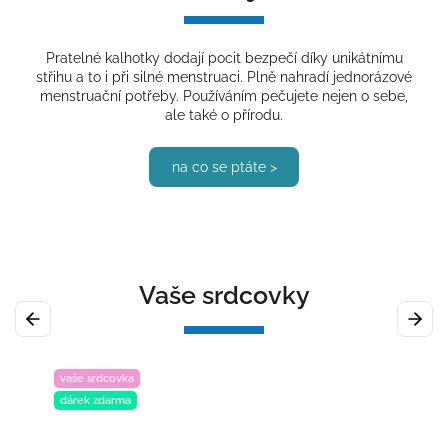
Pratelné kalhotky dodají pocit bezpečí díky unikátnímu
střihu a to i při silné menstruaci. Plně nahradí jednorázové
menstruační potřeby. Používáním pečujete nejen o sebe,
ale také o přírodu.
na co se ptáte >
Vaše srdcovky
Previous
Next
vaše srdcovka
dárek zdarma