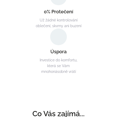
0% Protečení
Už žádné kontrolování
oblečení, skvrny ani buzení
Úspora
Investice do komfortu,
která se Vám
mnohonásobně vrátí
Co Vás zajímá...