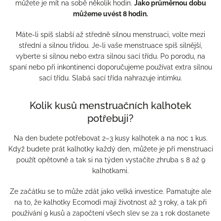
můžete je mít na sobě několik hodin.
Jako průměrnou dobu
můžeme uvést 8 hodin.
Máte-li spíš slabší až středně silnou menstruaci, volte mezi
střední a silnou třídou. Je-li vaše menstruace spíš silnější,
vyberte si silnou nebo extra silnou sací třídu. Po porodu, na
spaní nebo při inkontinenci doporučujeme používat extra silnou
sací třídu. Slabá sací třída nahrazuje intimku.
Kolik kusů menstruačních kalhotek
potřebuji?
Na den budete potřebovat 2–3 kusy kalhotek a na noc 1 kus.
Když budete prát kalhotky každý den, můžete je při menstruaci
použít opětovně a tak si na týden vystačíte zhruba s 8 až 9
kalhotkami.
Ze začátku se to může zdát jako velká investice. Pamatujte ale
na to, že kalhotky Ecomodi mají životnost až 3 roky, a tak při
používání 9 kusů a započtení všech slev se za 1 rok dostanete