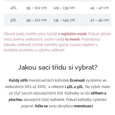
4XL
95 – 102 cm
129 – 139 cm
45 – 47 cm
5XL
99 – 107 cm
135 – 145 cm
47 – 49 cm
Obvod boků změřte přes hýždě
v nejširším místě
. Pokud váháte
mezi dvěma velikostmi, zvolte raději
tu menší
. Podrobnou
tabulku velikostí včetně rozměru gumy v pase najdete u
každého produktu u výběru velikostí.
Jakou sací třídu si vybrat?
Každý střih
menstruačních kalhotek
Ecomodi
vyrábíme ve
velikostech XXS až XXXL, a některé
i 4XL a 5XL
. Na výběr máte
ze čtyř sacích (absorpčních) tříd. Kalhotky se liší
střihem a
plochou
absorpční části kalhotek. Pokud kalhotky vybíráte
poprvé,
řiďte se
svou obvyklou
menstruací
.