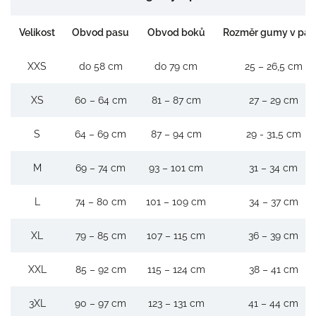
Velikost
Obvod pasu
Obvod boků
Rozměr gumy v pas
XXS
do 58 cm
do 79 cm
25 – 26,5 cm
XS
60 – 64 cm
81 – 87 cm
27 – 29 cm
S
64 – 69 cm
87 – 94 cm
29 - 31,5 cm
M
69 – 74 cm
93 – 101 cm
31 – 34 cm
L
74 – 80 cm
101 – 109 cm
34 – 37 cm
XL
79 – 85 cm
107 – 115 cm
36 – 39 cm
XXL
85 – 92 cm
115 – 124 cm
38 – 41 cm
3XL
90 – 97 cm
123 – 131 cm
41 – 44 cm