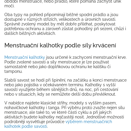
období menstruace, nebo prádlo, které pomáhá zachytit únik
moči.
Oba typy na pohled připomínají běžné spodní prádlo a jsou
dostupné v různých střizích, velikostech a úrovních savosti.
Správně zvolený model by měl dobře přiléhat, poskytovat
potřebnou ochranu a zároveň zůstat pohodlný při sezení, chůzi i
dalších běžných aktivitách.
Menstruační kalhotky podle síly krvácení
Menstruační kalhotky
jsou určené k zachycení menstruační krve.
Podle zvolené savosti a síly menstruace je lze používat
samostatně nebo jako doplňkovou ochranu ke kalíšku či
tamponu.
Slabší savost se hodí při špinění, na začátku a konci menstruace
nebo jako pojistka v očekávaném termínu. Kalhotky s vyšší
savostí využijete během silnějších dnů, na noc, při cestování
nebo v situacích, kdy se nemůžete delší dobu převléknout.
V nabídce najdete klasické střihy, modely s vyšším pasem,
nohavičkové kalhotky i tanga. Při výběru proto zvažte nejen sílu
menstruace, ale také to, ve které části cyklu a při jakých
aktivitách budete kalhotky nejčastěji nosit. Jednotlivé možnosti
podrobněji vysvětluje průvodce
výběrem menstruačních
kalhotek podle savosti
.