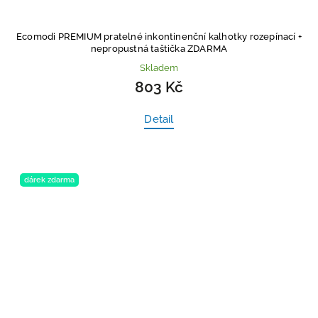
Ecomodi PREMIUM pratelné inkontinenční kalhotky rozepínací
+
nepropustná taštička ZDARMA
Skladem
803 Kč
Detail
dárek zdarma