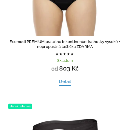
Ecomodi PREMIUM pratelné inkontinenční kalhotky vysoké
+
nepropustná taštička ZDARMA
Skladem
803 Kč
od
Detail
dárek zdarma