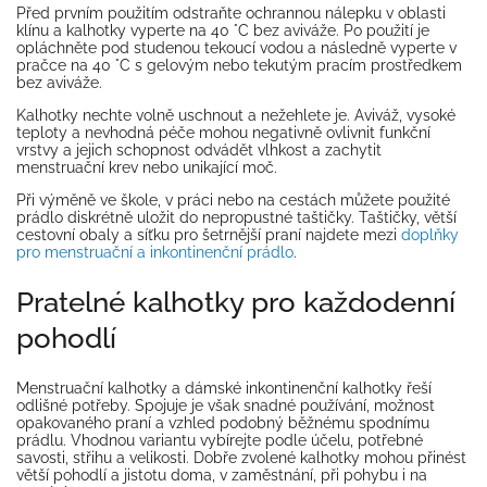
Před prvním použitím odstraňte ochrannou nálepku v oblasti
klínu a kalhotky vyperte na 40 °C bez aviváže. Po použití je
opláchněte pod studenou tekoucí vodou a následně vyperte v
pračce na 40 °C s gelovým nebo tekutým pracím prostředkem
bez aviváže.
Kalhotky nechte volně uschnout a nežehlete je. Aviváž, vysoké
teploty a nevhodná péče mohou negativně ovlivnit funkční
vrstvy a jejich schopnost odvádět vlhkost a zachytit
menstruační krev nebo unikající moč.
Při výměně ve škole, v práci nebo na cestách můžete použité
prádlo diskrétně uložit do nepropustné taštičky. Taštičky, větší
cestovní obaly a síťku pro šetrnější praní najdete mezi
doplňky
pro menstruační a inkontinenční prádlo
.
Pratelné kalhotky pro každodenní
pohodlí
Menstruační kalhotky a dámské inkontinenční kalhotky řeší
odlišné potřeby. Spojuje je však snadné používání, možnost
opakovaného praní a vzhled podobný běžnému spodnímu
prádlu. Vhodnou variantu vybírejte podle účelu, potřebné
savosti, střihu a velikosti. Dobře zvolené kalhotky mohou přinést
větší pohodlí a jistotu doma, v zaměstnání, při pohybu i na