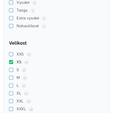
Vysoké
4
Tanga
3
Extra vysoké
2
Nohavičkové
1
Velikost
XXS
8
XS
17
S
17
M
17
L
17
XL
17
XXL
17
XXXL
15