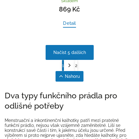
Skladem
869 Kč
Detail
Načíst 5 dalších
1
2
Nahoru
Dva typy funkčního prádla pro
odlišné potřeby
Menstruační a inkontinenční kalhotky patří mezi pratelné
funkční prádlo, nejsou však vzájemně zaměnitelné. Liší se
konstrukcí savé části i tím, k jakému účelu jsou určené. Před
výběrem si proto nejprve ujasněte, zda hledáte kalhotky pro