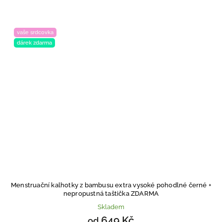
vaše srdcovka
dárek zdarma
Menstruační kalhotky z bambusu extra vysoké pohodlné černé
+
nepropustná taštička ZDARMA
Skladem
649 Kč
od