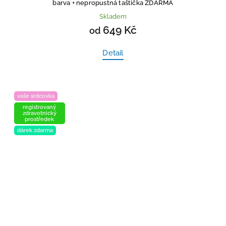
barva
+ nepropustná taštička ZDARMA
Skladem
649 Kč
od
Detail
vaše srdcovka
registrovaný
zdravotnický
prostředek
dárek zdarma