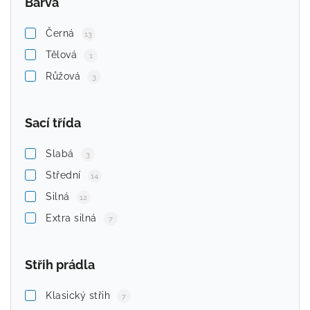
Barva
Černá
13
Tělová
1
Růžová
3
Sací třída
Slabá
3
Střední
14
Silná
12
Extra silná
7
Střih prádla
Klasický střih
7