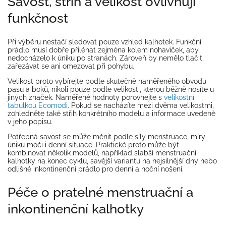
Savost, střih a velikost ovlivňují
funkčnost
Při výběru nestačí sledovat pouze vzhled kalhotek. Funkční
prádlo musí dobře přiléhat zejména kolem nohaviček, aby
nedocházelo k úniku po stranách. Zároveň by nemělo tlačit,
zařezávat se ani omezovat při pohybu.
Velikost proto vybírejte podle skutečně naměřeného obvodu
pasu a boků, nikoli pouze podle velikosti, kterou běžně nosíte u
jiných značek. Naměřené hodnoty porovnejte s
velikostní
tabulkou Ecomodi
. Pokud se nacházíte mezi dvěma velikostmi,
zohledněte také střih konkrétního modelu a informace uvedené
v jeho popisu.
Potřebná savost se může měnit podle síly menstruace, míry
úniku moči i denní situace. Praktické proto může být
kombinovat několik modelů, například slabší menstruační
kalhotky na konec cyklu, savější variantu na nejsilnější dny nebo
odlišné inkontinenční prádlo pro denní a noční nošení.
Péče o pratelné menstruační a
inkontinenční kalhotky