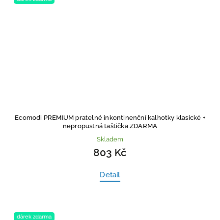
Ecomodi PREMIUM pratelné inkontinenční kalhotky klasické
+
nepropustná taštička ZDARMA
Skladem
803 Kč
Detail
dárek zdarma