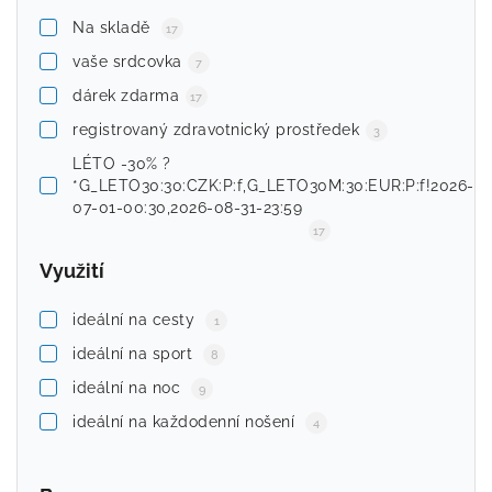
Na skladě
17
vaše srdcovka
7
dárek zdarma
17
registrovaný zdravotnický prostředek
3
LÉTO -30% ?
*G_LETO30:30:CZK:P:f,G_LETO30M:30:EUR:P:f!2026-
07-01-00:30,2026-08-31-23:59
17
Využití
ideální na cesty
1
ideální na sport
8
ideální na noc
9
ideální na každodenní nošení
4