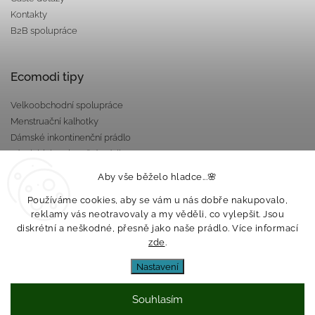
Kontakty
B2B spolupráce
Ecomodi tipy
Velkoobchodní spolupráce
Menstruační kalhotky
Dámské inkontinenční prádlo
Pánské inkontinenční prádlo
Dárkové poukazy
Aby vše běželo hladce...🌸
Nepropustné taštičky
Používáme cookies, aby se vám u nás dobře nakupovalo,
reklamy vás neotravovaly a my věděli, co vylepšit. Jsou
diskrétní a neškodné, přesně jako naše prádlo. Více informací
zde
.
Nastavení
Souhlasím
Copyright 2026
Ecomodi s.r.o.
. Všechna práva vyhrazena.