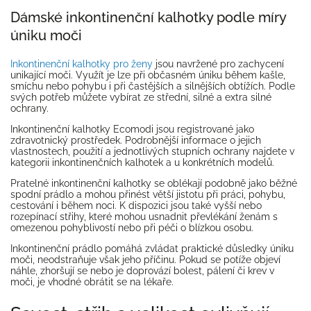
Dámské inkontinenční kalhotky podle míry
úniku moči
Inkontinenční kalhotky pro ženy
jsou navržené pro zachycení
unikající moči. Využít je lze při občasném úniku během kašle,
smíchu nebo pohybu i při častějších a silnějších obtížích. Podle
svých potřeb můžete vybírat ze střední, silné a extra silné
ochrany.
Inkontinenční kalhotky Ecomodi jsou registrované jako
zdravotnický prostředek. Podrobnější informace o jejich
vlastnostech, použití a jednotlivých stupních ochrany najdete v
kategorii inkontinenčních kalhotek a u konkrétních modelů.
Pratelné inkontinenční kalhotky se oblékají podobně jako běžné
spodní prádlo a mohou přinést větší jistotu při práci, pohybu,
cestování i během noci. K dispozici jsou také vyšší nebo
rozepínací střihy, které mohou usnadnit převlékání ženám s
omezenou pohyblivostí nebo při péči o blízkou osobu.
Inkontinenční prádlo pomáhá zvládat praktické důsledky úniku
moči, neodstraňuje však jeho příčinu. Pokud se potíže objeví
náhle, zhoršují se nebo je doprovází bolest, pálení či krev v
moči, je vhodné obrátit se na lékaře.