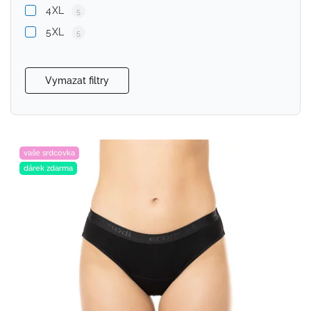
4XL
5
5XL
5
Vymazat filtry
vaše srdcovka
dárek zdarma