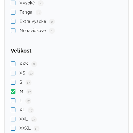
Vysoké
4
Tanga
3
Extra vysoké
2
Nohavičkové
1
Velikost
XXS
8
XS
17
S
17
M
17
L
17
XL
17
XXL
17
XXXL
15