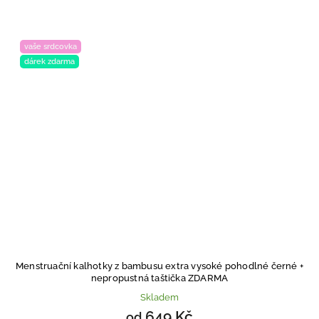
vaše srdcovka
dárek zdarma
Menstruační kalhotky z bambusu extra vysoké pohodlné černé
+
nepropustná taštička ZDARMA
Skladem
649 Kč
od