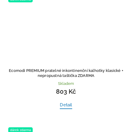
Ecomodi PREMIUM pratelné inkontinenční kalhotky klasické
+
nepropustná taštička ZDARMA
Skladem
803 Kč
Detail
dárek zdarma