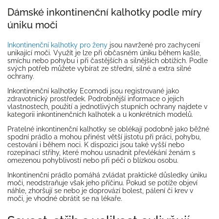
Dámské inkontinenční kalhotky podle míry
úniku moči
Inkontinenční kalhotky pro ženy
jsou navržené pro zachycení
unikající moči. Využít je lze při občasném úniku během kašle,
smíchu nebo pohybu i při častějších a silnějších obtížích. Podle
svých potřeb můžete vybírat ze střední, silné a extra silné
ochrany.
Inkontinenční kalhotky Ecomodi jsou registrované jako
zdravotnický prostředek. Podrobnější informace o jejich
vlastnostech, použití a jednotlivých stupních ochrany najdete v
kategorii inkontinenčních kalhotek a u konkrétních modelů.
Pratelné inkontinenční kalhotky se oblékají podobně jako běžné
spodní prádlo a mohou přinést větší jistotu při práci, pohybu,
cestování i během noci. K dispozici jsou také vyšší nebo
rozepínací střihy, které mohou usnadnit převlékání ženám s
omezenou pohyblivostí nebo při péči o blízkou osobu.
Inkontinenční prádlo pomáhá zvládat praktické důsledky úniku
moči, neodstraňuje však jeho příčinu. Pokud se potíže objeví
náhle, zhoršují se nebo je doprovází bolest, pálení či krev v
moči, je vhodné obrátit se na lékaře.