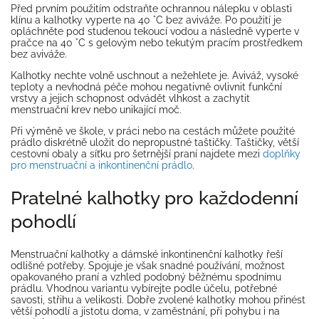
Před prvním použitím odstraňte ochrannou nálepku v oblasti
klínu a kalhotky vyperte na 40 °C bez aviváže. Po použití je
opláchněte pod studenou tekoucí vodou a následně vyperte v
pračce na 40 °C s gelovým nebo tekutým pracím prostředkem
bez aviváže.
Kalhotky nechte volně uschnout a nežehlete je. Aviváž, vysoké
teploty a nevhodná péče mohou negativně ovlivnit funkční
vrstvy a jejich schopnost odvádět vlhkost a zachytit
menstruační krev nebo unikající moč.
Při výměně ve škole, v práci nebo na cestách můžete použité
prádlo diskrétně uložit do nepropustné taštičky. Taštičky, větší
cestovní obaly a síťku pro šetrnější praní najdete mezi
doplňky
pro menstruační a inkontinenční prádlo
.
Pratelné kalhotky pro každodenní
pohodlí
Menstruační kalhotky a dámské inkontinenční kalhotky řeší
odlišné potřeby. Spojuje je však snadné používání, možnost
opakovaného praní a vzhled podobný běžnému spodnímu
prádlu. Vhodnou variantu vybírejte podle účelu, potřebné
savosti, střihu a velikosti. Dobře zvolené kalhotky mohou přinést
větší pohodlí a jistotu doma, v zaměstnání, při pohybu i na