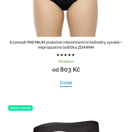
Ecomodi PREMIUM pratelné inkontinenční kalhotky vysoké
+
nepropustná taštička ZDARMA
Skladem
803 Kč
od
Detail
dárek zdarma