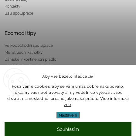
Kontakty
B2B spolupráce
Ecomodi tipy
Velkoobchodní spolupráce
Menstruační kalhotky
Dámské inkontinenční prádlo
Pánské inkontinenční prádlo
Dárkové poukazy
Aby vše běželo hladce...🌸
Nepropustné taštičky
Používáme cookies, aby se vám u nás dobře nakupovalo,
reklamy vás neotravovaly a my věděli, co vylepšit. Jsou
diskrétní a neškodné, přesně jako naše prádlo. Více informací
zde
.
Nastavení
Souhlasím
Copyright 2026
Ecomodi s.r.o.
. Všechna práva vyhrazena.