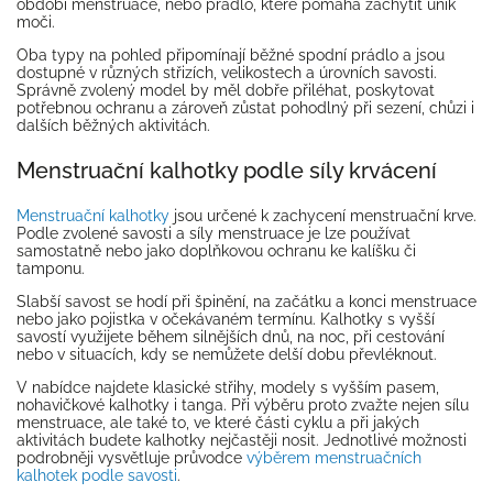
období menstruace, nebo prádlo, které pomáhá zachytit únik
moči.
Oba typy na pohled připomínají běžné spodní prádlo a jsou
dostupné v různých střizích, velikostech a úrovních savosti.
Správně zvolený model by měl dobře přiléhat, poskytovat
potřebnou ochranu a zároveň zůstat pohodlný při sezení, chůzi i
dalších běžných aktivitách.
Menstruační kalhotky podle síly krvácení
Menstruační kalhotky
jsou určené k zachycení menstruační krve.
Podle zvolené savosti a síly menstruace je lze používat
samostatně nebo jako doplňkovou ochranu ke kalíšku či
tamponu.
Slabší savost se hodí při špinění, na začátku a konci menstruace
nebo jako pojistka v očekávaném termínu. Kalhotky s vyšší
savostí využijete během silnějších dnů, na noc, při cestování
nebo v situacích, kdy se nemůžete delší dobu převléknout.
V nabídce najdete klasické střihy, modely s vyšším pasem,
nohavičkové kalhotky i tanga. Při výběru proto zvažte nejen sílu
menstruace, ale také to, ve které části cyklu a při jakých
aktivitách budete kalhotky nejčastěji nosit. Jednotlivé možnosti
podrobněji vysvětluje průvodce
výběrem menstruačních
kalhotek podle savosti
.