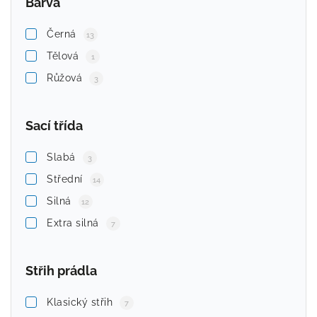
Barva
Černá
13
Tělová
1
Růžová
3
Sací třída
Slabá
3
Střední
14
Silná
12
Extra silná
7
Střih prádla
Klasický střih
7