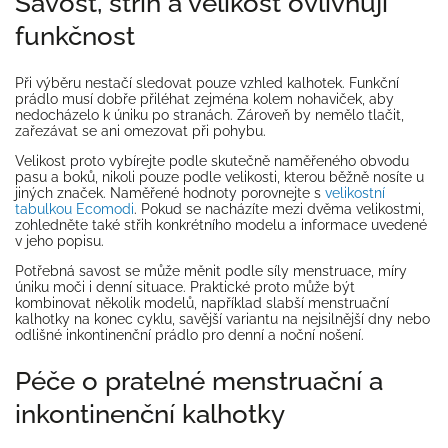
Savost, střih a velikost ovlivňují
funkčnost
Při výběru nestačí sledovat pouze vzhled kalhotek. Funkční
prádlo musí dobře přiléhat zejména kolem nohaviček, aby
nedocházelo k úniku po stranách. Zároveň by nemělo tlačit,
zařezávat se ani omezovat při pohybu.
Velikost proto vybírejte podle skutečně naměřeného obvodu
pasu a boků, nikoli pouze podle velikosti, kterou běžně nosíte u
jiných značek. Naměřené hodnoty porovnejte s
velikostní
tabulkou Ecomodi
. Pokud se nacházíte mezi dvěma velikostmi,
zohledněte také střih konkrétního modelu a informace uvedené
v jeho popisu.
Potřebná savost se může měnit podle síly menstruace, míry
úniku moči i denní situace. Praktické proto může být
kombinovat několik modelů, například slabší menstruační
kalhotky na konec cyklu, savější variantu na nejsilnější dny nebo
odlišné inkontinenční prádlo pro denní a noční nošení.
Péče o pratelné menstruační a
inkontinenční kalhotky