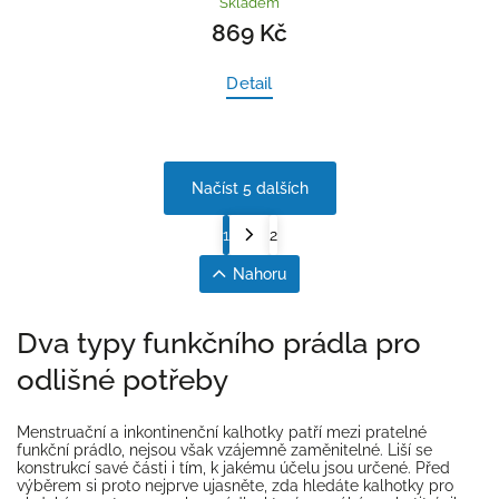
Skladem
869 Kč
Detail
Načíst 5 dalších
1
2
Nahoru
Dva typy funkčního prádla pro
odlišné potřeby
Menstruační a inkontinenční kalhotky patří mezi pratelné
funkční prádlo, nejsou však vzájemně zaměnitelné. Liší se
konstrukcí savé části i tím, k jakému účelu jsou určené. Před
výběrem si proto nejprve ujasněte, zda hledáte kalhotky pro