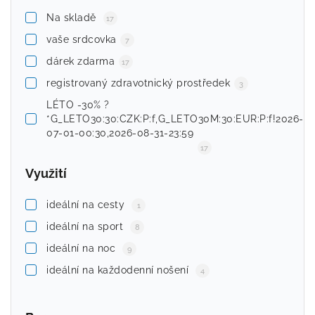
Na skladě
17
vaše srdcovka
7
dárek zdarma
17
registrovaný zdravotnický prostředek
3
LÉTO -30% ?
*G_LETO30:30:CZK:P:f,G_LETO30M:30:EUR:P:f!2026-
07-01-00:30,2026-08-31-23:59
17
Využití
ideální na cesty
1
ideální na sport
8
ideální na noc
9
ideální na každodenní nošení
4