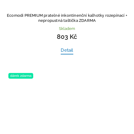
Ecomodi PREMIUM pratelné inkontinenční kalhotky rozepínací
+
nepropustná taštička ZDARMA
Skladem
803 Kč
Detail
dárek zdarma