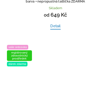
barva
+ nepropustná taštička ZDARMA
Skladem
649 Kč
od
Detail
vaše srdcovka
registrovaný
zdravotnický
prostředek
dárek zdarma