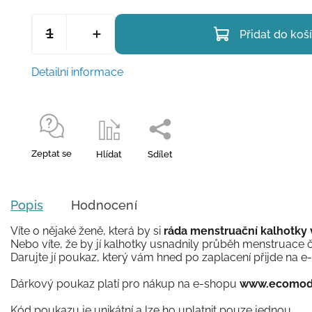
Přidat do koš
Detailní informace
Zeptat se
Hlídat
Sdílet
Popis
Hodnocení
Víte o nějaké ženě, která by si
ráda menstruační kalhotky
Nebo víte, že by jí kalhotky usnadnily průběh menstruace č
Darujte jí poukaz, který vám hned po zaplacení přijde na e-
Dárkový poukaz platí pro nákup na e-shopu
www.ecomodi
Kód poukazu je unikátní a lze ho uplatnit pouze jednou.