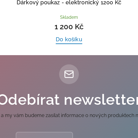
Dárkový poukaz - elektronický 1200 Kč
Skladem
1 200 Kč
Do košíku
Odebírat newslette
il a my vám budeme zasílat informace o nových produktech 