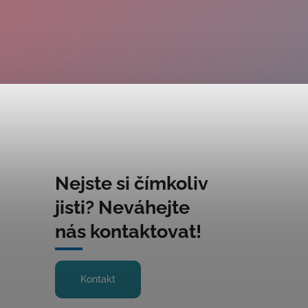
Nejste si čímkoliv
jisti? Neváhejte
nás kontaktovat!
Kontakt