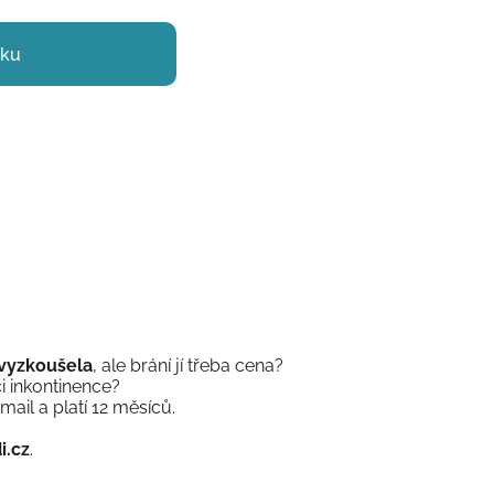
íku
 vyzkoušela
, ale brání jí třeba cena?
i inkontinence?
mail a platí 12 měsíců.
.cz
.