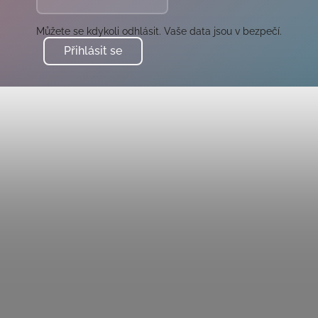
Můžete se kdykoli odhlásit. Vaše data jsou v bezpečí.
Přihlásit se