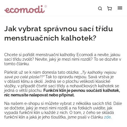
Jak vybrat správnou sací třídu
menstruačních kalhotek?
Chcete si pořídit menstruační kalhotky Ecomodi a nevíte, jakou
sací třídu zvolit? Nevíte, jaký je mezi nimi rozdíl? To se dozvíte v
tomto článku.
Párkrát už se k nám donesla tato otázka:
„Ty kalhotky nejsou
savé po celé ploše??“
Tak to opravdu nejsou. Savá vrstva je
v oblasti klínu a okolí. Jedná se o plochu velikosti klasické
vložky, v případě čtvrté sací třídy a nohavičkových kalhotek se
jedná o větší plochu.
Funkční klín je pevnou součástí kalhotek,
nic nemusíte nalepovat nebo připínat.
Na našem e-shopu si můžete vybrat z několika sacích tříd. Dále
se dočtete, jaký je mezi nimi rozdíl a na fotkách uvidíte, jak
vypadá funkční klín u každé z nich. O tom, z čeho se skládá
funkční klín a jaká je jeho tloušťka, jsme psali v článku
zde
.