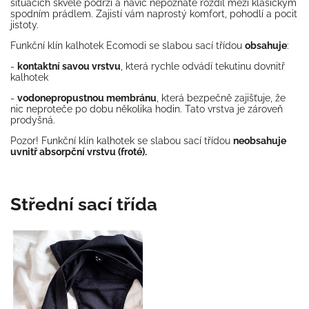
situacích skvěle podrží a navíc nepoznáte rozdíl mezi klasickým
spodním prádlem. Zajistí vám naprostý komfort, pohodlí a pocit
jistoty.
Funkční klín kalhotek Ecomodi se slabou sací třídou
obsahuje
:
-
kontaktní savou vrstvu
, která rychle odvádí tekutinu dovnitř
kalhotek
-
vodonepropustnou membránu
, která bezpečně zajišťuje, že
nic neproteče po dobu několika hodin. Tato vrstva je zároveň
prodyšná.
Pozor! Funkční klín kalhotek se slabou sací třídou
neobsahuje
uvnitř absorpční vrstvu (froté).
Střední sací třída