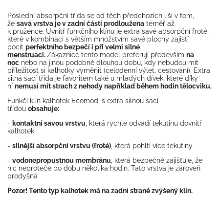
Poslední absorpční třída se od těch předchozích liší v tom,
že
savá vrstva je v zadní části prodloužena
téměř až
k pružence. Uvnitř funkčního klínu je extra savé absorpční froté,
které v kombinaci s větším množstvím savé plochy zajistí
pocit
perfektního bezpečí i při velmi silné
menstruaci.
Zákaznice tento model preferují především
na
noc
nebo na jinou podobně dlouhou dobu, kdy nebudou mít
příležitost si kalhotky vyměnit (celodenní výlet, cestování). Extra
silná sací třída je favoritem také u mladých dívek, které díky
ní
nemusí mít strach z nehody například během hodin tělocviku.
Funkčí klín kalhotek Ecomodi s extra silnou sací
třídou
obsahuje:
-
kontaktní savou vrstvu
, která rychle odvádí tekutinu dovnitř
kalhotek
-
silnější absorpční vrstvu (froté)
, která pohltí více tekutiny
-
vodonepropustnou membránu
, která bezpečně zajišťuje, že
nic neproteče po dobu několika hodin. Tato vrstva je zároveň
prodyšná
Pozor! Tento typ kalhotek má na zadní straně zvýšený klín.