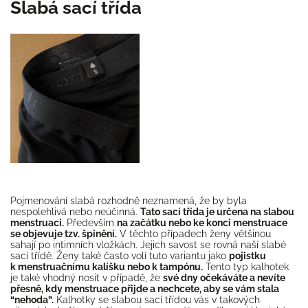
Slabá sací třída
Pojmenování slabá rozhodně neznamená, že by byla
nespolehlivá nebo neúčinná.
Tato sací třída je určena na slabou
menstruaci.
Především
na začátku nebo ke konci menstruace
se objevuje tzv. špinění.
V těchto případech ženy většinou
sahají po intimních vložkách. Jejich savost se rovná naší slabé
sací třídě. Ženy také často volí tuto variantu jako
pojistku
k menstruačnímu kalíšku nebo k tampónu.
Tento typ kalhotek
je také vhodný nosit v případě, že
své dny očekáváte a nevíte
přesně, kdy menstruace přijde a nechcete, aby se vám stala
“nehoda”.
Kalhotky se slabou sací třídou vás v takových