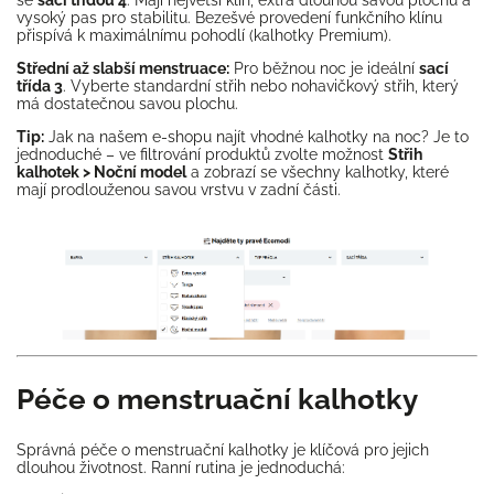
se
sací třídou 4
. Mají největší klín, extra dlouhou savou plochu a
vysoký pas pro stabilitu. Bezešvé provedení funkčního klínu
přispívá k maximálnímu pohodlí (kalhotky Premium).
Střední až slabší menstruace:
Pro běžnou noc je ideální
sací
třída 3
. Vyberte standardní střih nebo nohavičkový střih, který
má dostatečnou savou plochu.
Tip:
Jak na našem e-shopu najít vhodné kalhotky na noc? Je to
jednoduché – ve filtrování produktů zvolte možnost
Střih
kalhotek > Noční model
a zobrazí se všechny kalhotky, které
mají prodlouženou savou vrstvu v zadní části.
Péče o menstruační kalhotky
Správná péče o menstruační kalhotky je klíčová pro jejich
dlouhou životnost. Ranní rutina je jednoduchá: