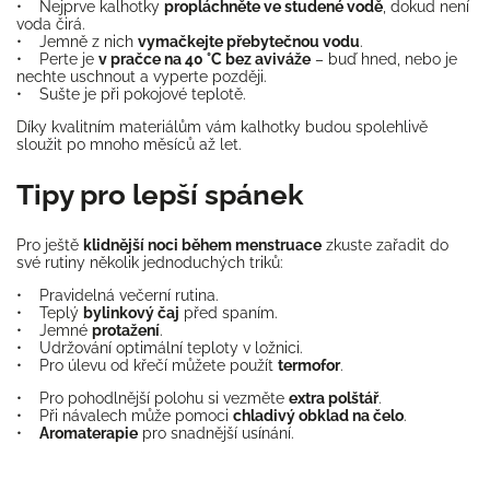
• Nejprve kalhotky
propláchněte ve studené vodě
, dokud není
voda čirá.
• Jemně z nich
vymačkejte přebytečnou vodu
.
• Perte je
v pračce na 40 °C bez aviváže
– buď hned, nebo je
nechte uschnout a vyperte později.
• Sušte je při pokojové teplotě.
Díky kvalitním materiálům vám kalhotky budou spolehlivě
sloužit po mnoho měsíců až let.
Tipy pro lepší spánek
Pro ještě
klidnější noci během menstruace
zkuste zařadit do
své rutiny několik jednoduchých triků:
• Pravidelná večerní rutina.
• Teplý
bylinkový čaj
před spaním.
• Jemné
protažení
.
• Udržování optimální teploty v ložnici.
• Pro úlevu od křečí můžete použít
termofor
.
• Pro pohodlnější polohu si vezměte
extra polštář
.
• Při návalech může pomoci
chladivý obklad na čelo
.
•
Aromaterapie
pro snadnější usínání.