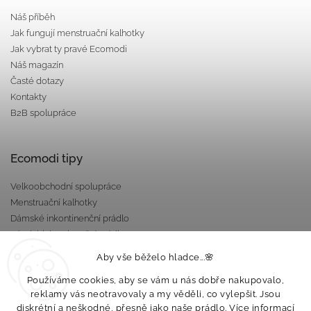
Náš příběh
Jak fungují menstruační kalhotky
Jak vybrat ty pravé Ecomodi
Náš magazín
Časté dotazy
Kontakty
B2B spolupráce
Ecomodi tipy
Velkoobchodní spolupráce
Menstruační kalhotky
Dámské inkontinenční prádlo
Pánské inkontinenční prádlo
Dárkové poukazy
Aby vše běželo hladce...🌸
Nepropustné taštičky
Používáme cookies, aby se vám u nás dobře nakupovalo,
reklamy vás neotravovaly a my věděli, co vylepšit. Jsou
diskrétní a neškodné, přesně jako naše prádlo. Více informací