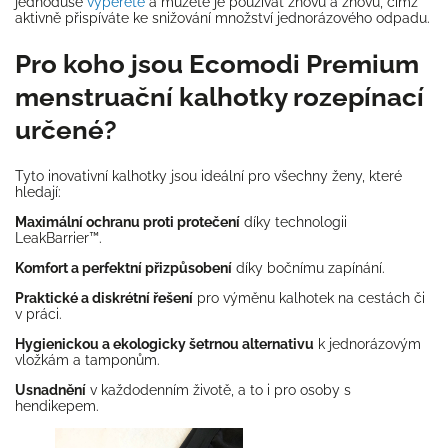
jednoduše
vyperete
a můžete je používat znovu a znovu, čímž
aktivně přispíváte ke snižování množství jednorázového odpadu.
Pro koho jsou Ecomodi Premium
menstruační kalhotky rozepínací
určené?
Tyto inovativní kalhotky jsou ideální pro všechny ženy, které
hledají:
Maximální ochranu proti protečení
díky technologii
LeakBarrier™.
Komfort a perfektní přizpůsobení
díky bočnímu zapínání.
Praktické a diskrétní řešení
pro výměnu kalhotek na cestách či
v práci.
Hygienickou a ekologicky šetrnou alternativu
k jednorázovým
vložkám a tamponům.
Usnadnění
v každodenním životě, a to i pro osoby s
hendikepem.