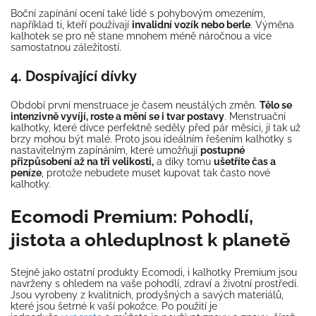
Boční zapínání ocení také lidé s pohybovým omezením,
například ti, kteří používají
invalidní vozík nebo berle
. Výměna
kalhotek se pro ně stane mnohem méně náročnou a více
samostatnou záležitostí.
4. Dospívající dívky
Období první menstruace je časem neustálých změn.
Tělo se
intenzivně vyvíjí, roste a mění se i tvar postavy
. Menstruační
kalhotky, které dívce perfektně seděly před pár měsíci, jí tak už
brzy mohou být malé. Proto jsou ideálním řešením kalhotky s
nastavitelným zapínáním, které umožňují
postupné
přizpůsobení až na tři velikosti,
a díky tomu
ušetříte čas a
peníze
, protože nebudete muset kupovat tak často nové
kalhotky.
Ecomodi Premium: Pohodlí,
jistota a ohleduplnost k planetě
Stejně jako ostatní produkty Ecomodi, i kalhotky Premium jsou
navrženy s ohledem na vaše pohodlí, zdraví a životní prostředí.
Jsou vyrobeny z kvalitních, prodyšných a savých materiálů,
které jsou šetrné k vaší pokožce. Po použití je