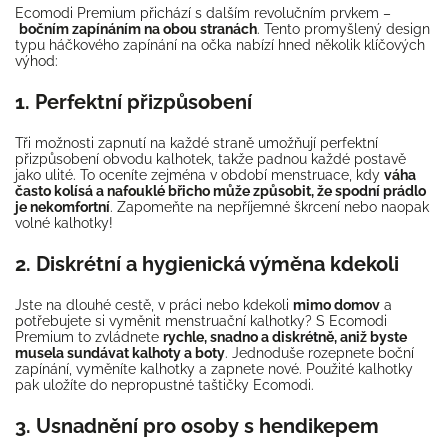
Ecomodi Premium přichází s dalším revolučním prvkem –
bočním zapínáním na obou stranách
. Tento promyšlený design
typu háčkového zapínání na očka nabízí hned několik klíčových
výhod:
1. Perfektní přizpůsobení
Tři možnosti zapnutí na každé straně umožňují perfektní
přizpůsobení obvodu kalhotek, takže padnou každé postavě
jako ulité. To oceníte zejména v období menstruace, kdy
váha
často kolísá a nafouklé břicho může způsobit, že spodní prádlo
je nekomfortní
. Zapomeňte na nepříjemné škrcení nebo naopak
volné kalhotky!
2. Diskrétní a hygienická výměna kdekoli
Jste na dlouhé cestě, v práci nebo kdekoli
mimo domov
a
potřebujete si vyměnit menstruační kalhotky? S Ecomodi
Premium to zvládnete
rychle, snadno a diskrétně, aniž byste
musela sundávat kalhoty a boty
. Jednoduše rozepnete boční
zapínání, vyměníte kalhotky a zapnete nové. Použité kalhotky
pak uložíte do
nepropustné taštičky Ecomodi.
3. Usnadnění pro osoby s hendikepem