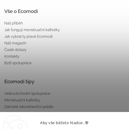
Vše o Ecomodi
Náš příběh
Jak fungují menstruační kalhotky
Jak vybrat ty pravé Ecomodi
Náš magazín
Časté dotazy
Kontakty
B2B spolupráce
Ecomodi tipy
Velkoobchodní spolupráce
Menstruační kalhotky
Dámské inkontinenční prádlo
Pánské inkontinenční prádlo
Dárkové poukazy
Aby vše běželo hladce...🌸
Nepropustné taštičky