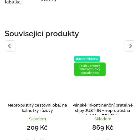
tabulka
:
Související produkty
Previous
Next
dárek zdarma
registrovaný
zdravotnický
prostředek
pustný cestovní obal na
Pánské inkontinenční pratelné
Síťka na p
kalhotky růžový
slipy JUST-IN
+ nepropustná
taštička ZDARMA
Skladem
Skladem
209 Kč
869 Kč