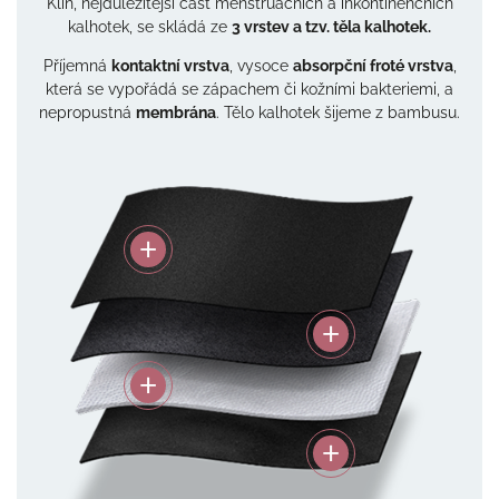
Klín, nejdůležitější část menstruačních a inkontinenčních
kalhotek, se skládá ze
3 vrstev a tzv. těla kalhotek.
Příjemná
kontaktní vrstva
, vysoce
absorpční froté vrstva
,
která se vypořádá se zápachem či kožními bakteriemi, a
nepropustná
membrána
. Tělo kalhotek šijeme z bambusu.