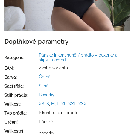
Doplňkové parametry
Pánské inkontinenční prádlo – boxerky a
Kategorie
:
slipy Ecomodi
Zvolte variantu
EAN
:
Černá
Barva
:
Silná
Sací třída
:
Boxerky
Střih prádla
:
XS
,
S
,
M
,
L
,
XL
,
XXL
,
XXXL
Velikost
:
Inkontinenční prádlo
Typ prádla
:
Pánské
Určení
:
Velikostní
boxerky