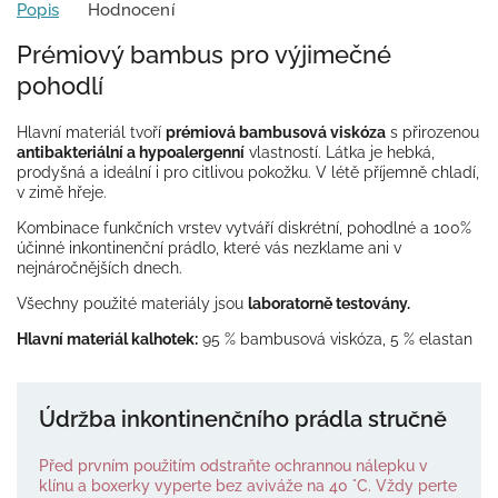
Popis
Hodnocení
Prémiový bambus pro výjimečné
pohodlí
Hlavní materiál tvoří
prémiová bambusová viskóza
s přirozenou
antibakteriální a hypoalergenní
vlastností. Látka je hebká,
prodyšná a ideální i pro citlivou pokožku. V létě příjemně chladí,
v zimě hřeje.
Kombinace funkčních vrstev vytváří diskrétní, pohodlné a 100%
účinné inkontinenční prádlo, které vás nezklame ani v
nejnáročnějších dnech.
Všechny použité materiály jsou
laboratorně testovány.
Hlavní materiál kalhotek:
95 % bambusová viskóza, 5 % elastan
Údržba inkontinenčního prádla stručně
Před prvním použitím odstraňte ochrannou nálepku v
klínu a boxerky vyperte bez aviváže na 40 °C. Vždy perte