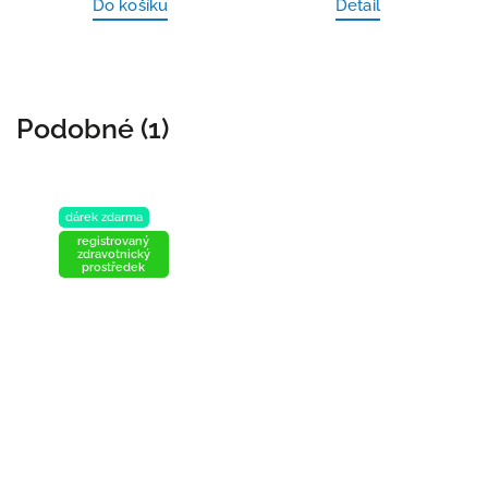
Do košíku
Detail
Podobné (1)
dárek zdarma
registrovaný
zdravotnický
prostředek