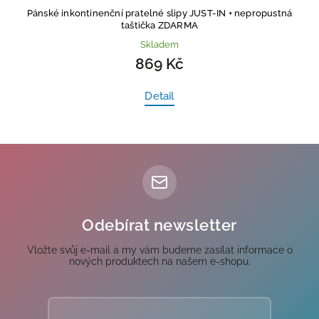
Pánské inkontinenční pratelné slipy JUST-IN
+ nepropustná
taštička ZDARMA
Skladem
869 Kč
Detail
Odebírat newsletter
Vložte svůj e-mail a my vám budeme zasílat informace o
nových produktech na našem e-shopu.