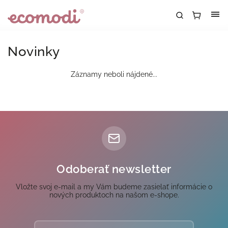
Novinky
Záznamy neboli nájdené...
Odoberať newsletter
Vložte svoj e-mail a my Vám budeme zasielať informácie o
nových produktoch na našom e-shope.