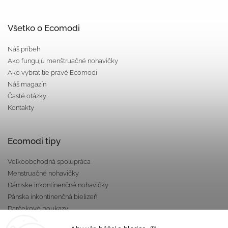
Všetko o Ecomodi
Náš príbeh
Ako fungujú menštruačné nohavičky
Ako vybrat tie pravé Ecomodi
Náš magazín
Časté otázky
Kontakty
Ecomodi tipy
Veľkoobchodná spolupráca
Menstruačné nohavičky
Dámske inkontinenčné nohavičky
Pánska inkontinenčná bielizeň
Darčekové poukazy
Nepriepustné taštičky