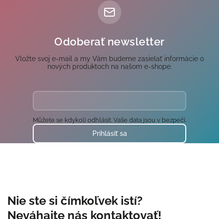
Odoberať newsletter
Vložte svoj e-mail a my Vám budeme zasielať informácie o
nových produktoch na našom e-shope.
Můžete se kdykoli odhlásit. Vaše data jsou v bezpečí.
Prihlásiť sa
Nie ste si čímkoľvek istí?
Neváhajte nás kontaktovať!