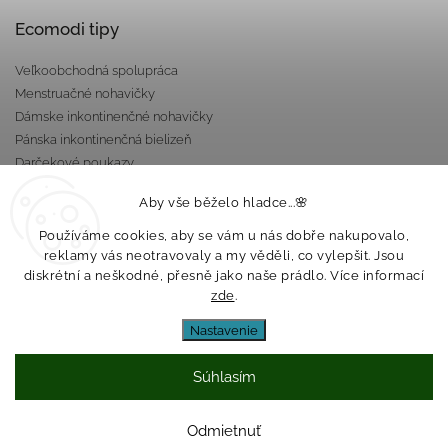
Ecomodi tipy
Veľkoobchodná spolupráca
Menstruačné nohavičky
Dámske inkontinenčné nohavičky
Pánska inkontinenčná bielizeň
Darčekové poukazy
Nepriepustné taštičky
Aby vše běželo hladce...🌸
Používáme cookies, aby se vám u nás dobře nakupovalo,
reklamy vás neotravovaly a my věděli, co vylepšit. Jsou
diskrétní a neškodné, přesně jako naše prádlo. Více informací
zde
.
Nastavenie
Copyright 2026
Ecomodi s.r.o.
. Všetky práva vyhradené.
Upraviť nastavenie cookies
Súhlasím
Vytvoril
Shoptet
| Design
Shoptak.cz
Odmietnuť