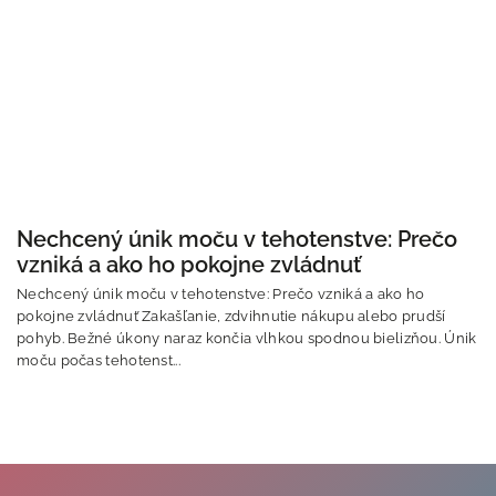
Nechcený únik moču v tehotenstve: Prečo
vzniká a ako ho pokojne zvládnuť
Nechcený únik moču v tehotenstve: Prečo vzniká a ako ho
pokojne zvládnuť Zakašľanie, zdvihnutie nákupu alebo prudší
pohyb. Bežné úkony naraz končia vlhkou spodnou bielizňou. Únik
moču počas tehotenst...