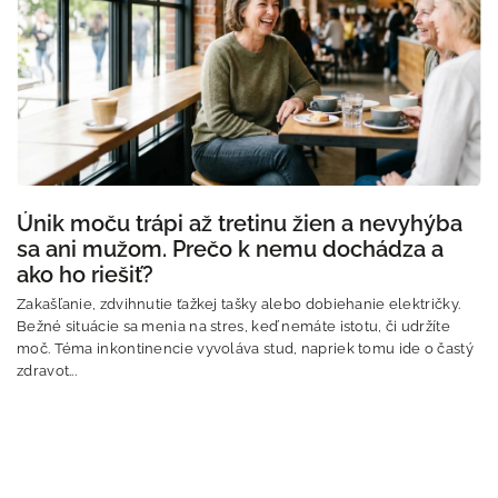
Únik moču trápi až tretinu žien a nevyhýba
sa ani mužom. Prečo k nemu dochádza a
ako ho riešiť?
Zakašľanie, zdvihnutie ťažkej tašky alebo dobiehanie električky.
Bežné situácie sa menia na stres, keď nemáte istotu, či udržíte
moč. Téma inkontinencie vyvoláva stud, napriek tomu ide o častý
zdravot...