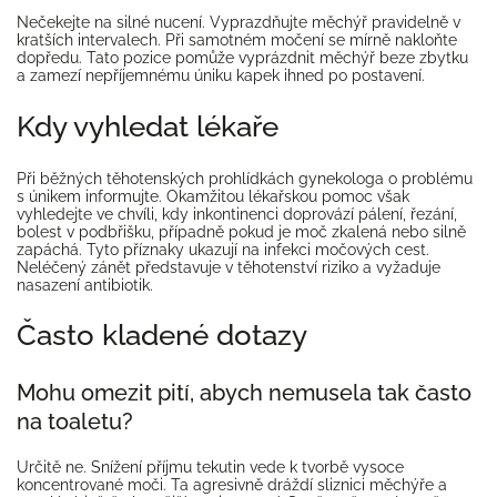
Nečekejte na silné nucení. Vyprazdňujte měchýř pravidelně v
kratších intervalech. Při samotném močení se mírně nakloňte
dopředu. Tato pozice pomůže vyprázdnit měchýř beze zbytku
a zamezí nepříjemnému úniku kapek ihned po postavení.
Kdy vyhledat lékaře
Při běžných těhotenských prohlídkách gynekologa o problému
s únikem informujte. Okamžitou lékařskou pomoc však
vyhledejte ve chvíli, kdy inkontinenci doprovází pálení, řezání,
bolest v podbřišku, případně pokud je moč zkalená nebo silně
zapáchá. Tyto příznaky ukazují na infekci močových cest.
Neléčený zánět představuje v těhotenství riziko a vyžaduje
nasazení antibiotik.
Často kladené dotazy
Mohu omezit pití, abych nemusela tak často
na toaletu?
Určitě ne. Snížení příjmu tekutin vede k tvorbě vysoce
koncentrované moči. Ta agresivně dráždí sliznici měchýře a