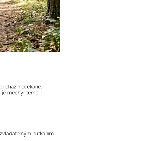
přichází nečekaně.
y je měchýř téměř
ezvladatelným nutkáním.