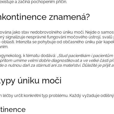
xistuje a začíná pochopením příčin.
inkontinence znamená?
inována jako stav nedobrovolného úniku moči. Nejde o samo
rý signalizuje nesprávné fungování močového ústrojí, sval
oblasti. Intenzita se pohybuje od občasného úniku pár kapek
áním.
ogynekolog, k tématu dodává:
„Stud pacientkám i pacientům 
přitom umíme velmi dobře diagnostikovat a ve velké části př
 o nutnou daň za stárnutí ani za mateřství. Důležité je přijít a 
 typy úniku moči
 léčby určit konkrétní typ problému. Každý vyžaduje odlišný 
ntinence