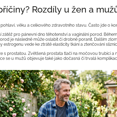
příčiny? Rozdíly u žen a muž
le pohlaví, věku a celkového zdravotního stavu. Často jde o ko
í zátěž pro pánevní dno těhotenství a vaginální porod. Během
rod je následně může oslabit či drobně poranit. Dalším z
estrogenu vede ke ztrátě elasticity tkání a ztenčování slizni
že s prostatou. Zvětšená prostata tlačí na močovou trubici a 
ce se u mužů objevuje také jako dočasná či trvalá komplika