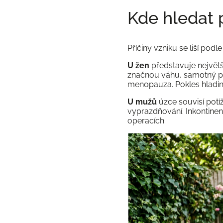
Kde hledat 
Příčiny vzniku se liší pod
U žen
představuje největš
značnou váhu, samotný po
menopauza. Pokles hladiny 
U mužů
úzce souvisí potí
vyprazdňování. Inkontinen
operacích.