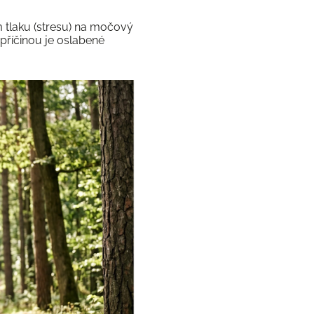
m tlaku (stresu) na močový
příčinou je oslabené