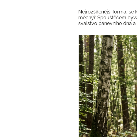
Nejrozšířenější forma, se 
měchýř. Spouštěčem bývá s
svalstvo pánevního dna a