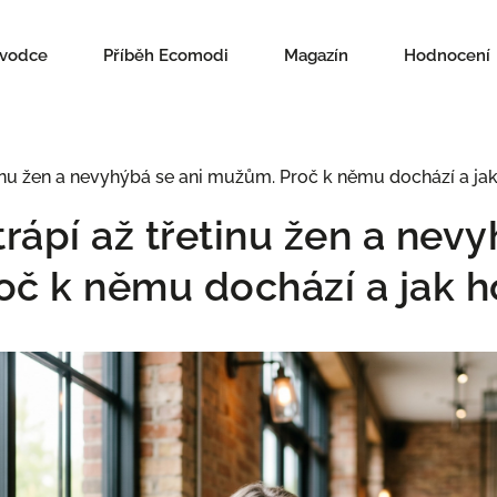
ůvodce
Příběh Ecomodi
Magazín
Hodnocení
tinu žen a nevyhýbá se ani mužům. Proč k němu dochází a jak
rápí až třetinu žen a nevy
č k němu dochází a jak ho