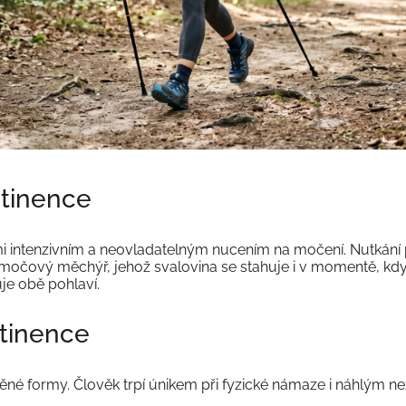
ntinence
i intenzivním a neovladatelným nucením na močení. Nutkání 
 močový měchýř, jehož svalovina se stahuje i v momentě, kd
je obě pohlaví.
tinence
né formy. Člověk trpí únikem při fyzické námaze i náhlým n