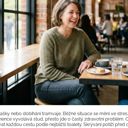
tašky nebo dobíhání tramvaje. Běžné situace se mění ve stres
nence vyvolává stud, přesto jde o častý zdravotní problém. 
at každou cestu podle nejbližší toalety. Skrývání potíží před ok