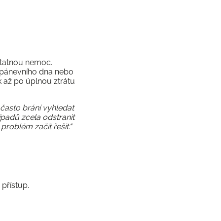
statnou nemoc.
ů pánevního dna nebo
 až po úplnou ztrátu
často brání vyhledat
ípadů zcela odstranit
problém začít řešit.“
přístup.