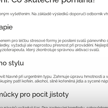
bným vyšetřením. Na základě výsledků doporučí odborník v
rapie
nem pro léčbu stresové formy je posílení svalů pánevního 
sledky, vyžadují ale naprostou přesnost při provádění. Nejle
ioterapeuta, který zkontroluje správnou aktivaci svalů.
ho stylu
t hlavně při urgentním typu. Zahrnuje úpravu hmotnosti a v
piny patří kofein, alkohol, silně kořeněná jídla a sycené náp
ůcky pro pocit jistoty
rava návyků vyžadují čas. Pro zachování komfortu, sebevědom