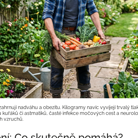
ahrnují nadváhu a obezitu. Kilogramy navíc vyvíjejí trvalý tla
l u kuřáků či astmatiků, časté infekce močových cest a neuro
h vzruchů.
ení: Co skutečně pomáhá?