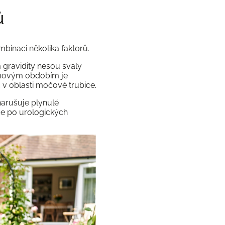
ů
mbinaci několika faktorů.
 gravidity nesou svaly
lomovým obdobím je
c v oblasti močové trubice.
narušuje plynulé
ce po urologických