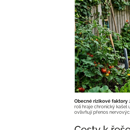
Obecné rizikové faktory
z
roli hraje chronický kaše
ovlivňují přenos nervovýc
Cesty k řeš