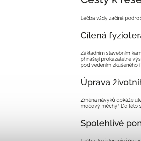
Léčba vždy začíná podro
Cílená fyziote
Základním stavebním kame
přinášejí prokazatelné vý
pod vedením zkušeného fyz
Úprava životní
Změna návyků dokáže ulevi
močový měchýř. Do této sku
Spolehlivé pom
Léčba, fyzioterapie i úp