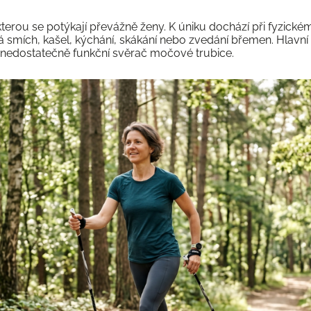
kterou se potýkají převážně ženy. K úniku dochází při fyzické
mích, kašel, kýchání, skákání nebo zvedání břemen. Hlavní 
 nedostatečně funkční svěrač močové trubice.