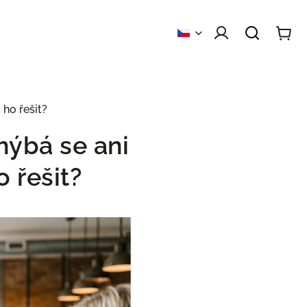
 obchodu
Kontakty
 ho řešit?
hýbá se ani
 řešit?