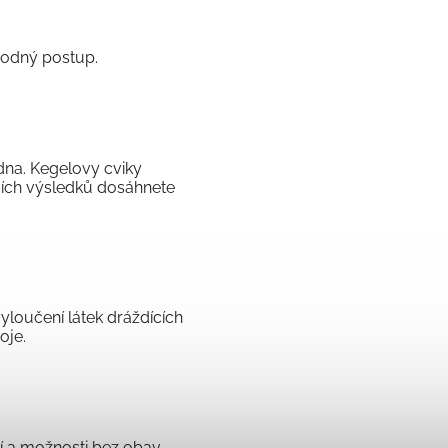
hodný postup.
dna. Kegelovy cviky
pších výsledků dosáhnete
yloučení látek dráždících
oje.
í a možnosti bez obav