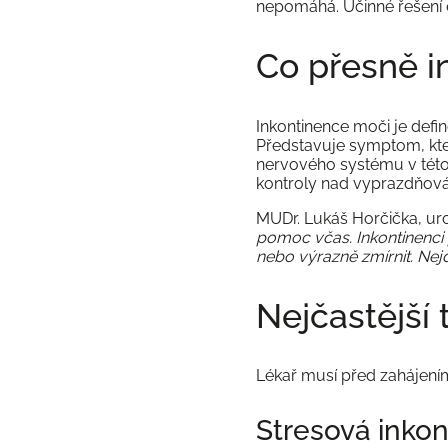
nepomáhá. Účinné řešení e
Co přesně 
Inkontinence moči je def
Představuje symptom, kte
nervového systému v této 
kontroly nad vyprazdňov
MUDr. Lukáš Horčička, ur
pomoc včas. Inkontinenci 
nebo výrazně zmírnit. Nejde
Nejčastější
Lékař musí před zahájením
Stresová inko