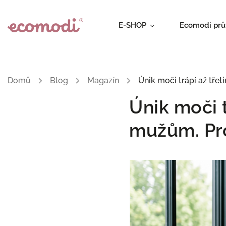
E-SHOP
Ecomodi pr
Domů
/
Blog
/
Magazín
/
Únik moči trápí až tře
Únik moči t
mužům. Pro