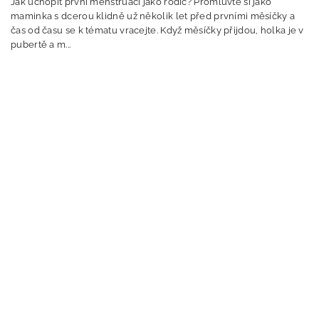
Jak uchopit první menstruaci jako rodič? Promluvte si jako
maminka s dcerou klidně už několik let před prvními měsíčky a
čas od času se k tématu vracejte. Když měsíčky přijdou, holka je v
pubertě a m...