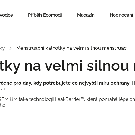
ůvodce
Příběh Ecomodi
Magazín
Hodnocení
ky
/
Menstruační kalhotky na velmi silnou menstruaci
tky na velmi silnou
rčené pro dny, kdy potřebujete co nejvyšší míru ochrany
. 
ačí.
EMIUM také technologii LeakBarrier™, která pomáhá lépe chrá
lo.