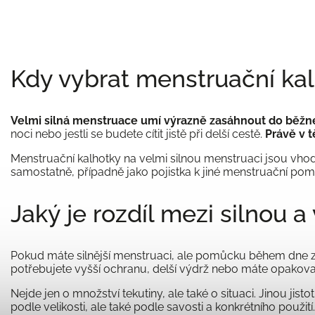
Kdy vybrat menstruační kal
Velmi silná menstruace umí výrazně zasáhnout do běž
noci nebo jestli se budete cítit jistě při delší cestě.
Právě v t
Menstruační kalhotky na velmi silnou menstruaci jsou vhod
samostatně, případně jako pojistka k jiné menstruační po
Jaký je rozdíl mezi silnou 
Pokud máte silnější menstruaci, ale pomůcku během dne z
potřebujete vyšší ochranu, delší výdrž nebo máte opakov
Nejde jen o množství tekutiny, ale také o situaci. Jinou ji
podle velikosti, ale také podle savosti a konkrétního použití.