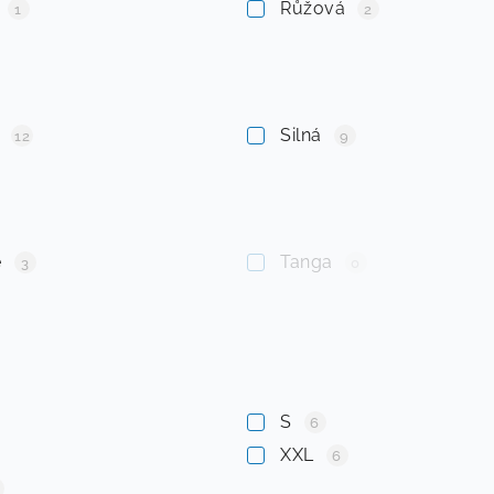
Růžová
1
2
í
Silná
12
9
é
Tanga
3
0
S
6
XXL
6