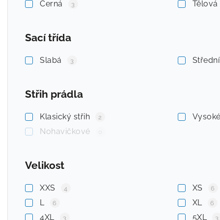
Černá
Tělová
3
Sací třída
Slabá
Středn
3
Střih prádla
Klasický střih
Vysok
2
Nohavičkové
0
Velikost
XXS
XS
4
6
L
XL
6
6
4XL
5XL
3
3