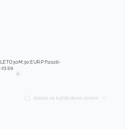
Nejdražší
Abecedně
_LETO30M:30:EUR:P:f!2026-
-23:59
6
ideální na každodenní nošení
0