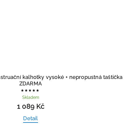
truační kalhotky vysoké
+ nepropustná taštička
ZDARMA
Skladem
1 089 Kč
Detail