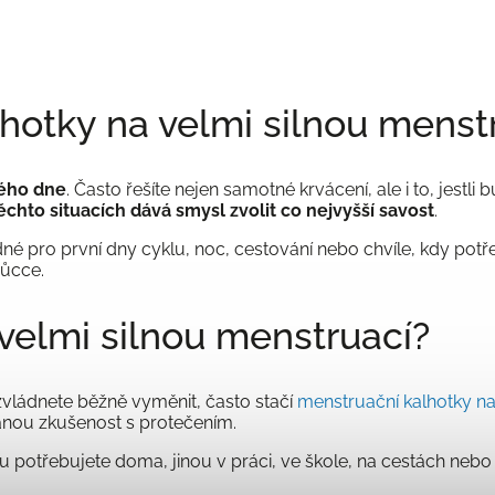
hotky na velmi silnou menst
ného dne
. Často řešíte nejen samotné krvácení, ale i to, jestli
ěchto situacích dává smysl zvolit co nejvyšší savost
.
né pro první dny cyklu, noc, cestování nebo chvíle, kdy potř
můcce.
a velmi silnou menstruací?
vládnete běžně vyměnit, často stačí
menstruační kalhotky na
anou zkušenost s protečením.
stotu potřebujete doma, jinou v práci, ve škole, na cestách ne