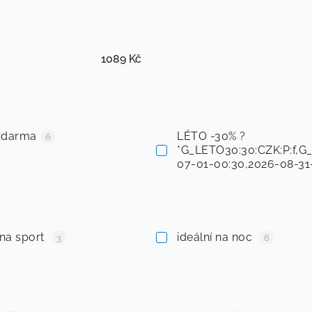
1089
Kč
zdarma
LÉTO -30% ?
6
*G_LETO30:30:CZK:P:f,G
07-01-00:30,2026-08-31
 na sport
ideální na noc
3
6