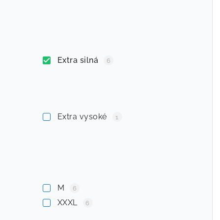
Extra silná
6
Extra vysoké
1
M
6
XXXL
6