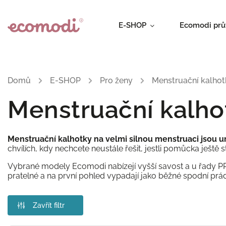
E-SHOP
Ecomodi pr
Domů
/
E-SHOP
/
Pro ženy
/
Menstruační kalhot
Menstruační kalho
Menstruační kalhotky na velmi silnou menstruaci jsou u
chvílích, kdy nechcete neustále řešit, jestli pomůcka ještě st
Vybrané modely Ecomodi nabízejí vyšší savost a u řady PR
pratelné a na první pohled vypadají jako běžné spodní prád
Zavřít filtr