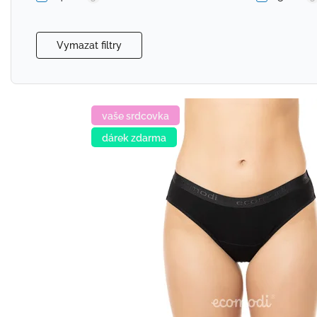
Vymazat filtry
vaše srdcovka
dárek zdarma