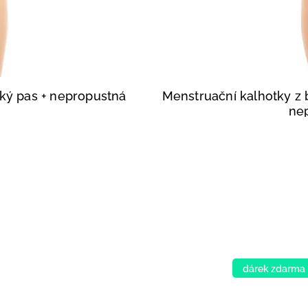
oký pas
+ nepropustná
Menstruační kalhotky z
ne
dárek zdarma