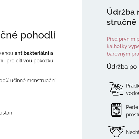
Údržba 
stručně
čné pohodlí
Před prvním p
kalhotky vype
ozenou
antibakteriální a
barevným prá
í i pro citlivou pokožku.
Údržba po 
 100% účinné menstruační
Prádl
vodo
Perte
astan
prost
Necht