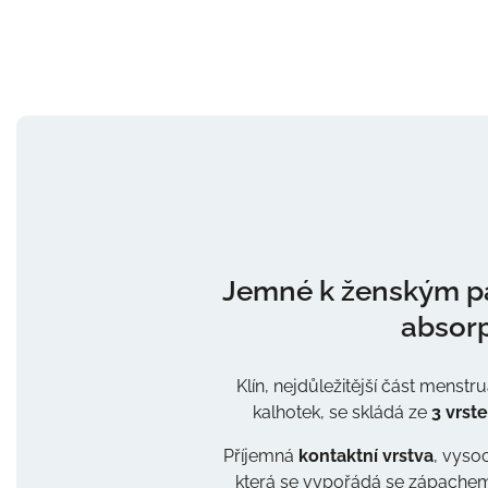
Jemné k ženským par
absor
Klín, nejdůležitější část menstr
kalhotek, se skládá ze
3 vrste
Příjemná
kontaktní vrstva
, vyso
která se vypořádá se zápachem 