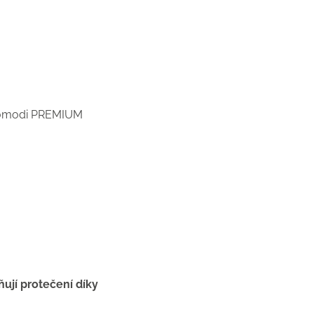
omodi PREMIUM
ňují protečení díky