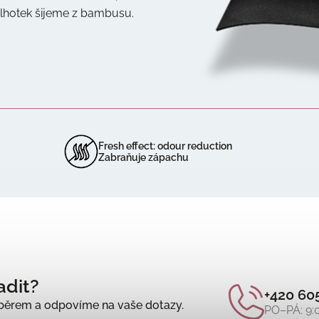
kalhotek šijeme z bambusu.
Fresh effect: odour reduction
Zabraňuje zápachu
adit?
+420 60
ěrem a odpovíme na vaše dotazy.
PO–PÁ: 9: