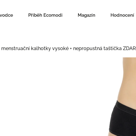
ůvodce
Příběh Ecomodi
Magazín
Hodnocení
menstruační kalhotky vysoké
+ nepropustná taštička ZDA