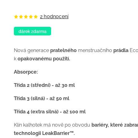
2 hodnocení
dárek zdarma
Nová generace
pratelného
menstruačního
prádla
Ec
k
opakovanému použití.
Absorpce:
Třída 2 (střední) - až 30 ml
Třída 3 (silná) - až 50 ml
Třída 4 (extra silná) - až 100 ml
Klín kalhotek má nově po obvodu
bariéry, které zabra
technologii LeakBarrier™.