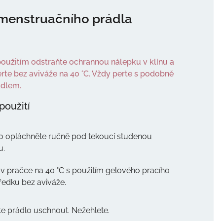
menstruačního prádla
oužitím odstraňte ochrannou nálepku v klínu a
rte bez aviváže na 40 °C. Vždy perte s podobně
dlem.
použití
o opláchněte ručně pod tekoucí studenou
u.
 v pračce na 40 °C s použitím gelového pracího
ředku bez aviváže.
e prádlo uschnout. Nežehlete.