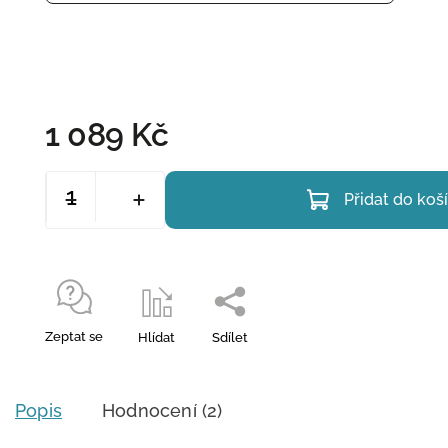
1 089 Kč
Přidat do koš
Zeptat se
Hlídat
Sdílet
Popis
Hodnocení (2)