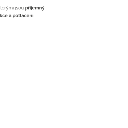
kterými jsou
příjemný
kce a potlačení