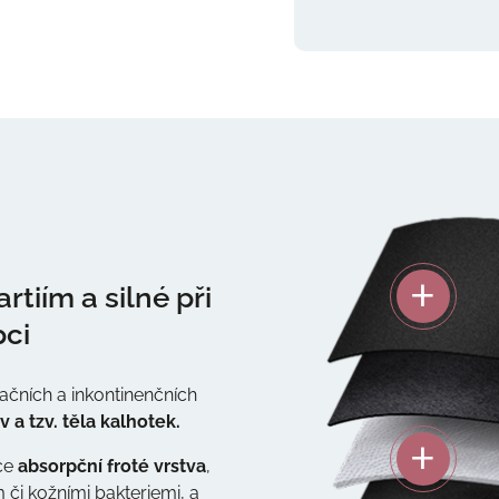
tiím a silné při
pci
uačních a inkontinenčních
v a tzv. těla kalhotek.
ce
absorpční froté vrstva
,
či kožními bakteriemi, a