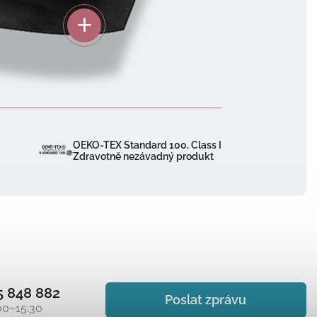
OEKO-TEX Standard 100, Class I
Zdravotně nezávadný produkt
5 848 882
Poslat zprávu
00–15:30