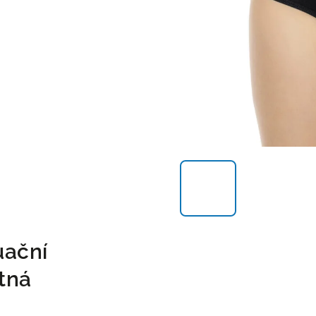
ační
tná