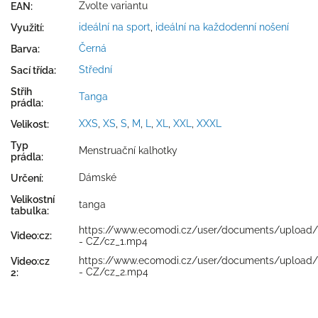
Zvolte variantu
EAN
:
ideální na sport
,
ideální na každodenní nošení
Využití
:
Černá
Barva
:
Střední
Sací třída
:
Střih
Tanga
prádla
:
XXS
,
XS
,
S
,
M
,
L
,
XL
,
XXL
,
XXXL
Velikost
:
Typ
Menstruační kalhotky
prádla
:
Dámské
Určení
:
Velikostní
tanga
tabulka
:
https://www.ecomodi.cz/user/documents/upload
Video:cz
:
- CZ/cz_1.mp4
https://www.ecomodi.cz/user/documents/upload
Video:cz
- CZ/cz_2.mp4
2
: