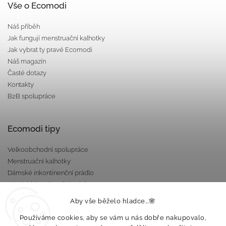
Vše o Ecomodi
Náš příběh
Jak fungují menstruační kalhotky
Jak vybrat ty pravé Ecomodi
Náš magazín
Časté dotazy
Kontakty
B2B spolupráce
Ecomodi tipy
Velkoobchodní spolupráce
Menstruační kalhotky
Dámské inkontinenční prádlo
Pánské inkontinenční prádlo
Dárkové poukazy
Aby vše běželo hladce...🌸
Nepropustné taštičky
Používáme cookies, aby se vám u nás dobře nakupovalo,