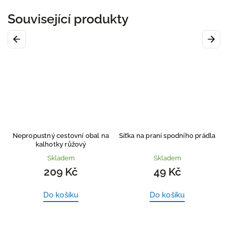
Související produkty
Previous
Next
dárek zdarma
ý cestovní obal na
Síťka na praní spodního prádla
Ecomodi PREMI
hotky růžový
kalhotky r
nepropustná t
Skladem
Skladem
Skl
209 Kč
49 Kč
869
o košíku
Do košíku
Det