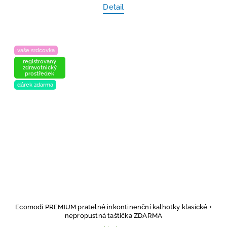
Detail
vaše srdcovka
registrovaný
zdravotnický
prostředek
dárek zdarma
Ecomodi PREMIUM pratelné inkontinenční kalhotky klasické
+
nepropustná taštička ZDARMA