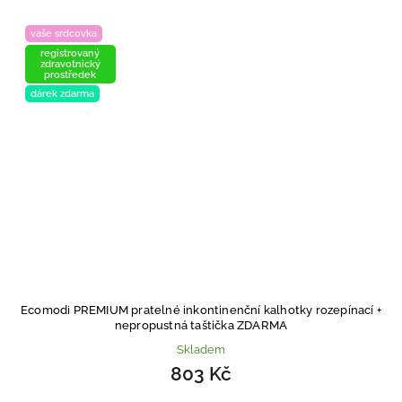
vaše srdcovka
registrovaný
zdravotnický
prostředek
dárek zdarma
Ecomodi PREMIUM pratelné inkontinenční kalhotky rozepínací
+
nepropustná taštička ZDARMA
Skladem
803 Kč