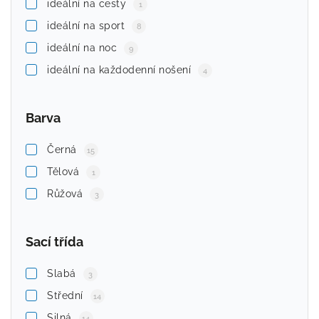
ideální na cesty
1
ideální na sport
8
ideální na noc
9
ideální na každodenní nošení
4
Barva
Černá
15
Tělová
1
Růžová
3
Sací třída
Slabá
3
Střední
14
Silná
14