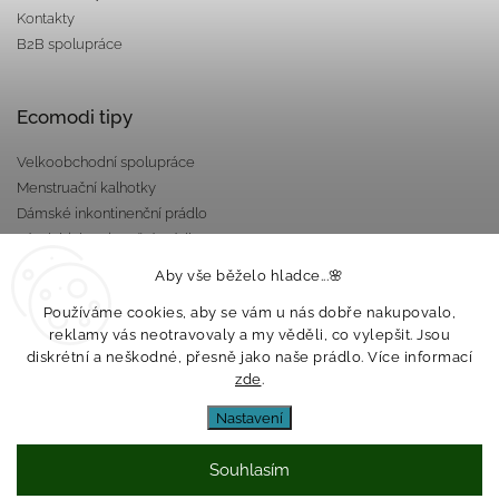
Kontakty
B2B spolupráce
Ecomodi tipy
Velkoobchodní spolupráce
Menstruační kalhotky
Dámské inkontinenční prádlo
Pánské inkontinenční prádlo
Dárkové poukazy
Aby vše běželo hladce...🌸
Nepropustné taštičky
Používáme cookies, aby se vám u nás dobře nakupovalo,
reklamy vás neotravovaly a my věděli, co vylepšit. Jsou
diskrétní a neškodné, přesně jako naše prádlo. Více informací
zde
.
Nastavení
Souhlasím
Copyright 2026
Ecomodi s.r.o.
. Všechna práva vyhrazena.