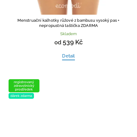
Menstruační kalhotky růžové z bambusu vysoký pas
+
nepropustná taštička ZDARMA
Skladem
539 Kč
od
Detail
registrovaný
zdravotnický
prostředek
dárek zdarma