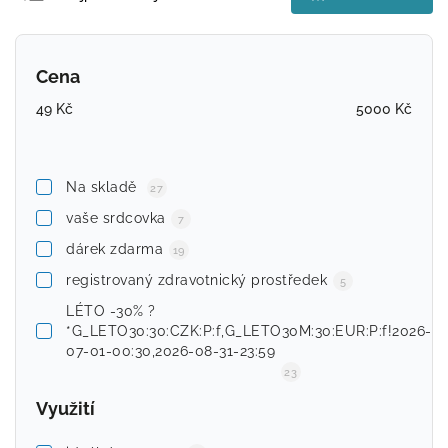
Nejlevnější
Nejdražší
Cena
Abecedně
49
Kč
5000
Kč
Na skladě
27
vaše srdcovka
7
dárek zdarma
19
registrovaný zdravotnický prostředek
5
LÉTO -30% ?
*G_LETO30:30:CZK:P:f,G_LETO30M:30:EUR:P:f!2026-
07-01-00:30,2026-08-31-23:59
23
Využití