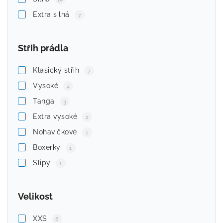
Extra silná
7
Střih prádla
Klasický střih
7
Vysoké
4
Tanga
3
Extra vysoké
2
Nohavičkové
1
Boxerky
1
Slipy
1
Velikost
XXS
8