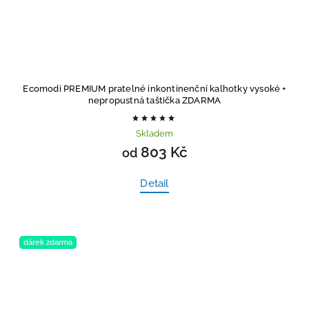
Ecomodi PREMIUM pratelné inkontinenční kalhotky vysoké
+
nepropustná taštička ZDARMA
Skladem
803 Kč
od
Detail
dárek zdarma