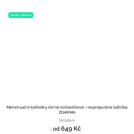
dárek zdarma
Menstruační kalhotky černé nohavičkové
+ nepropustná taštička
ZDARMA
Skladem
649 Kč
od