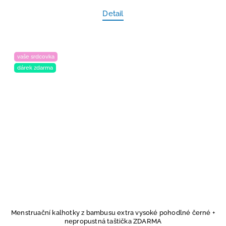
Detail
vaše srdcovka
dárek zdarma
Menstruační kalhotky z bambusu extra vysoké pohodlné černé
+
nepropustná taštička ZDARMA