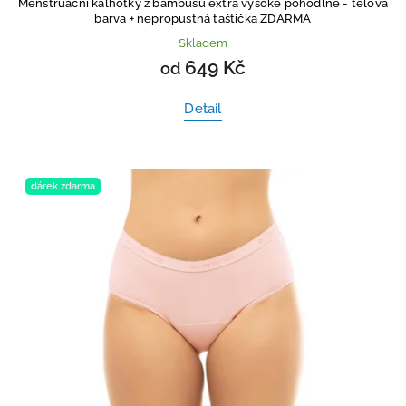
Menstruační kalhotky z bambusu extra vysoké pohodlné - tělová
barva
+ nepropustná taštička ZDARMA
Skladem
649 Kč
od
Detail
dárek zdarma