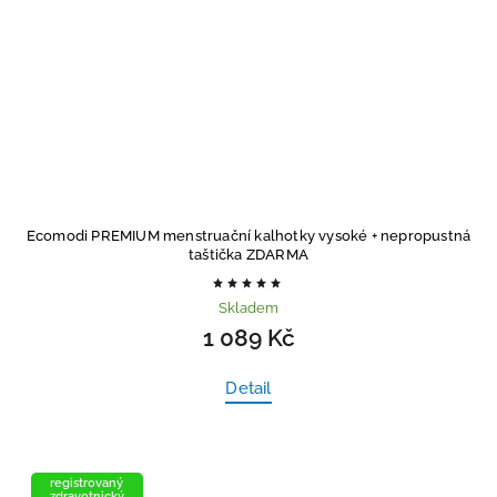
Ecomodi PREMIUM menstruační kalhotky vysoké
+ nepropustná
taštička ZDARMA
Skladem
1 089 Kč
Detail
registrovaný
zdravotnický