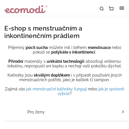
E-shop s menstruačním a
inkontinenčním prádlem
Příjemný
pocit sucha
můžete mít i během
menstruace
nebo
pokud se
potýkáte s inkontinencí
.
Přírodní
materiály s
unikátní technologií
absorbují veškerou
tekutinu, nepropustí ani kapku a nechají vaši pokožku dýchat.
Kalhotky jsou
skvělým doplňkem
i v případě používání jiných
menstruačních potřeb, jako je kalíšek či tampon.
Zajímá vás
jak menstruační kalhotky fungují
nebo
jak je správně
vybrat
?
Pro ženy