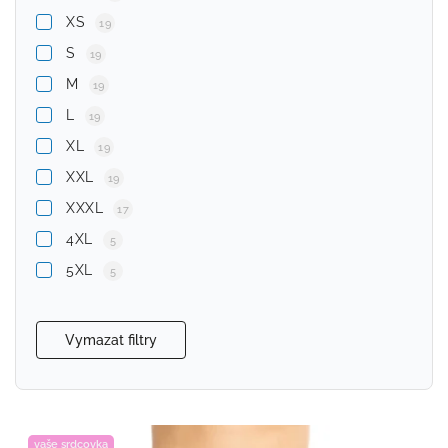
XS
19
S
19
M
19
L
19
XL
19
XXL
19
XXXL
17
4XL
5
5XL
5
Vymazat filtry
vaše srdcovka