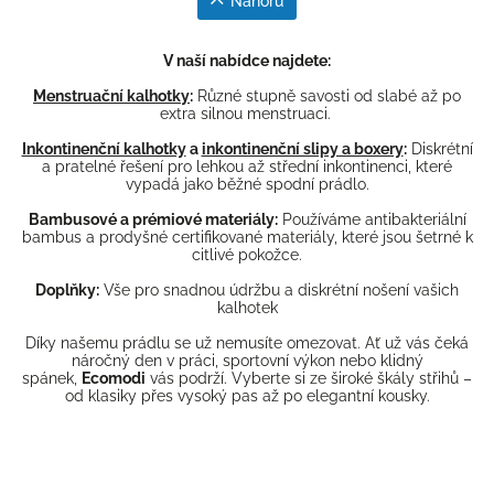
Nahoru
V naší nabídce najdete:
Menstruační kalhotky
:
Různé stupně savosti od slabé až po
extra silnou menstruaci.
Inkontinenční kalhotky
a
inkontinenční slipy a boxery
:
Diskrétní
a pratelné řešení pro lehkou až střední inkontinenci, které
vypadá jako běžné spodní prádlo.
Bambusové a prémiové materiály:
Používáme antibakteriální
bambus a prodyšné certifikované materiály, které jsou šetrné k
citlivé pokožce.
Doplňky:
Vše pro snadnou údržbu a diskrétní nošení vašich
kalhotek
Díky našemu prádlu se už nemusíte omezovat. Ať už vás čeká
náročný den v práci, sportovní výkon nebo klidný
spánek,
Ecomodi
vás podrží. Vyberte si ze široké škály střihů –
od klasiky přes vysoký pas až po elegantní kousky.