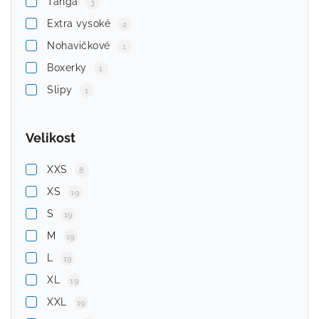
Tanga
3
Extra vysoké
2
Nohavičkové
1
Boxerky
1
Slipy
1
Velikost
XXS
8
XS
19
S
19
M
19
L
19
XL
19
XXL
19