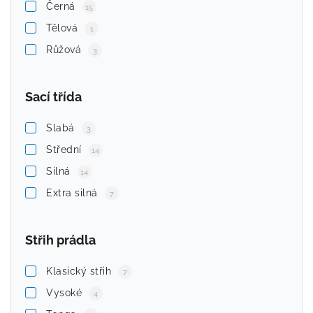
Černá
15
Tělová
1
Růžová
3
Sací třída
Slabá
3
Střední
14
Silná
14
Extra silná
7
Střih prádla
Klasický střih
7
Vysoké
4