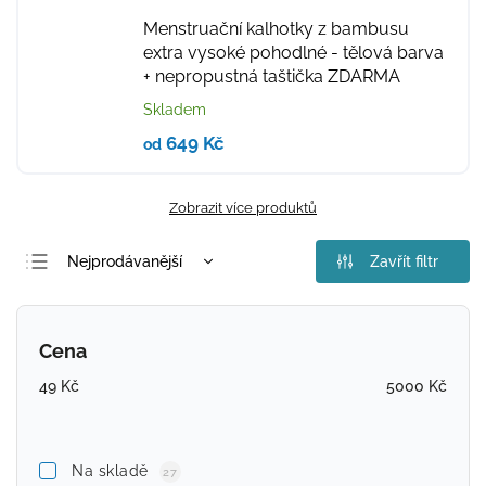
Menstruační kalhotky z bambusu
extra vysoké pohodlné - tělová barva
+ nepropustná taštička ZDARMA
Skladem
649 Kč
od
Zobrazit více produktů
Nejprodávanější
Zavřít filtr
Nejlevnější
Nejdražší
Cena
Abecedně
49
Kč
5000
Kč
Na skladě
27