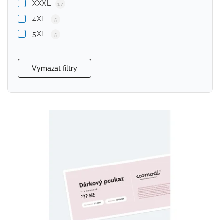
XXXL
17
4XL
5
5XL
5
Vymazat filtry