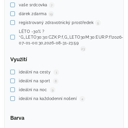
vaše srdcovka
7
dárek zdarma
19
registrovaný zdravotnický prostředek
5
LÉTO -30% ?
*G_LETO30:30:CZK:P:f,G_LETO30M:30:EUR:P:f!2026-
07-01-00:30,2026-08-31-23:59
23
Využití
ideální na cesty
1
ideální na sport
8
ideální na noc
9
ideální na každodenní nošení
4
Barva