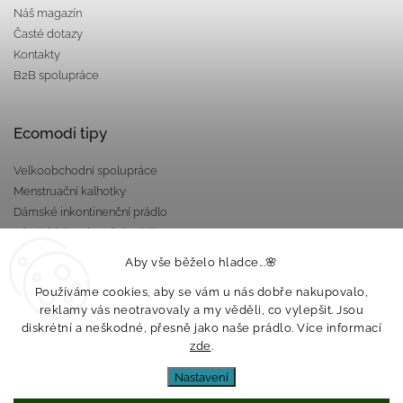
Náš magazín
Časté dotazy
Kontakty
B2B spolupráce
Ecomodi tipy
Velkoobchodní spolupráce
Menstruační kalhotky
Dámské inkontinenční prádlo
Pánské inkontinenční prádlo
Dárkové poukazy
Aby vše běželo hladce...🌸
Nepropustné taštičky
Používáme cookies, aby se vám u nás dobře nakupovalo,
reklamy vás neotravovaly a my věděli, co vylepšit. Jsou
diskrétní a neškodné, přesně jako naše prádlo. Více informací
zde
.
Nastavení