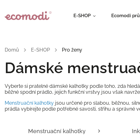
E-SHOP
Ecomodi pr
Domů
/
E-SHOP
/
Pro ženy
Dámské menstruačn
Vyberte si pratelné dámské kalhotky podle toho, zda hled
běžné spodní prádlo, jejich funkční vrstvy jsou však navrže
Menstruační kalhotky
jsou určené pro slabou, běžnou, siln
prádla vybírejte podle potřebné savosti, střihu a správné ve
Menstruační kalhotky
In