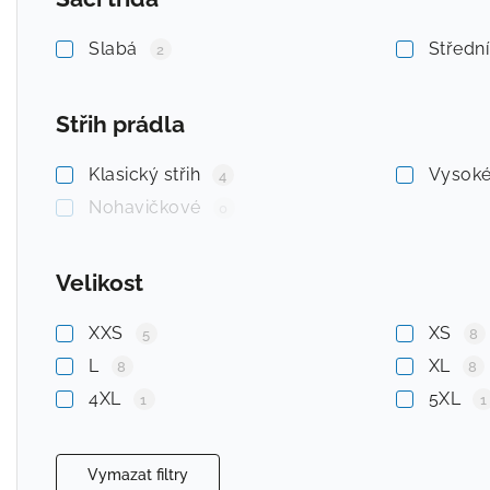
Slabá
Středn
2
Střih prádla
Klasický střih
Vysok
4
Nohavičkové
0
Velikost
XXS
XS
5
8
L
XL
8
8
4XL
5XL
1
1
Vymazat filtry