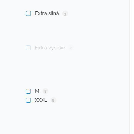
Extra silná
3
Extra vysoké
0
M
8
XXXL
8