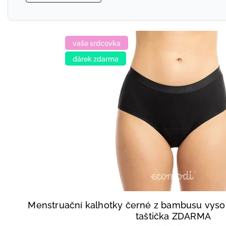
vaše srdcovka
dárek zdarma
Menstruační kalhotky černé z bambusu vys
taštička ZDARMA