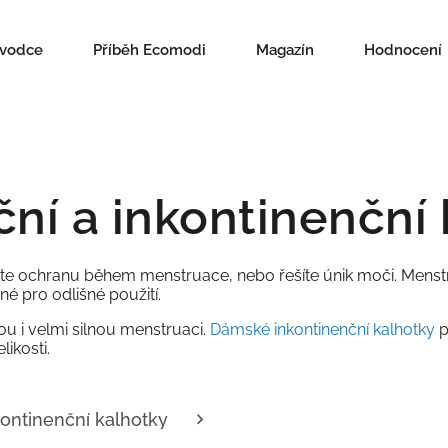
ůvodce
Příběh Ecomodi
Magazín
Hodnocení
í a inkontinenční
áte ochranu během menstruace, nebo řešíte únik moči. Menstr
né pro odlišné použití.
ou i velmi silnou menstruaci.
Dámské inkontinenční kalhotky
p
likosti.
kontinenční kalhotky