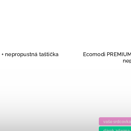
u
+ nepropustná taštička
Ecomodi PREMIUM p
ne
vaše srdcovka
dárek zdarma