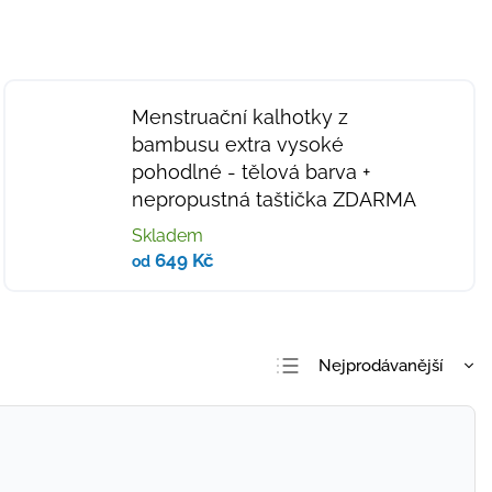
Menstruační kalhotky z
bambusu extra vysoké
pohodlné - tělová barva
+
nepropustná taštička ZDARMA
Skladem
649 Kč
od
Nejprodávanější
Nejlevnější
Nejdražší
Abecedně