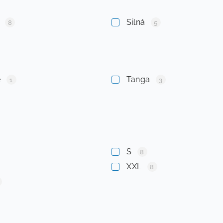
í
Silná
8
5
é
Tanga
1
3
S
8
XXL
8