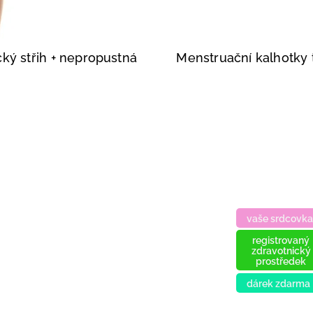
ký střih
+ nepropustná
Menstruační kalhotky
vaše srdcovka
registrovaný
zdravotnický
prostředek
dárek zdarma