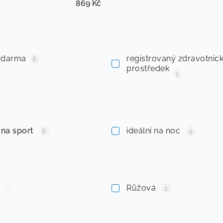
869
Kč
zdarma
registrovaný zdravotnic
8
prostředek
1
 na sport
ideální na noc
8
9
Růžová
0
2